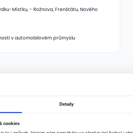
dku-Místku, - Rožnova, Frenštátu, Nového
čnosti v automobilovém průmyslu
VIP
OPERÁTOR - MONTÁŽNÍ
Detaily
DĚLNÍK/27000-30000Kč
mzda
á cookies
 je to i způsob, kterým nám pomáháte ve zlepšování funkcí i o