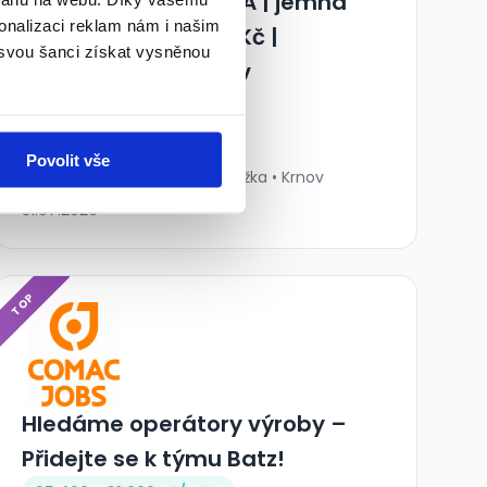
SCHAEFFLER OSTRAVA | jemná
onalizaci reklam nám i našim
montáž | až 39 000 Kč |
 svou šanci získat vysněnou
ubytování ZDARMA v
moderních
36 500 - 39 000 Kč/
měs.
Povolit vše
Manuvia, a. s., organizační složka • Krnov
31.07.2026
TOP
️‍️Hledáme operátory výroby –
Přidejte se k týmu Batz! ️