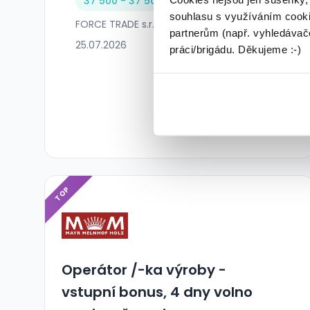
37 500 - 37 500 Kč/
měs.
souhlasu s využíváním cooki
FORCE TRADE s.r.o. • Ostrava
partnerům (např. vyhledávače
25.07.2026
práci/brigádu. Děkujeme :-)
TOP
Operátor /-ka výroby -
vstupní bonus, 4 dny volno