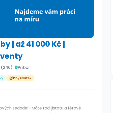
y | až 41 000 Kč |
lventy
a (246)
Příbor
vy
Plný úvazek
ových sedadel? Máte rádi jistotu a férové