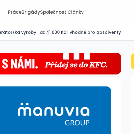
Práce
Brigády
Společnosti
Články
rátor/ka výroby | až 41 000 Kč | vhodné pro absolventy