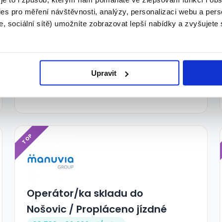
27 000 - 30 000 Kč/
měs.
es pro měření návštěvnosti, analýzy, personalizaci webu a pers
Shimano Czech Republic, s.r.o. • Karviná
, sociální sítě) umožníte zobrazovat lepší nabídky a zvyšujete
28.07.2026
Upravit
TOP
Operátor/ka skladu do
Nošovic / Propláceno jízdné