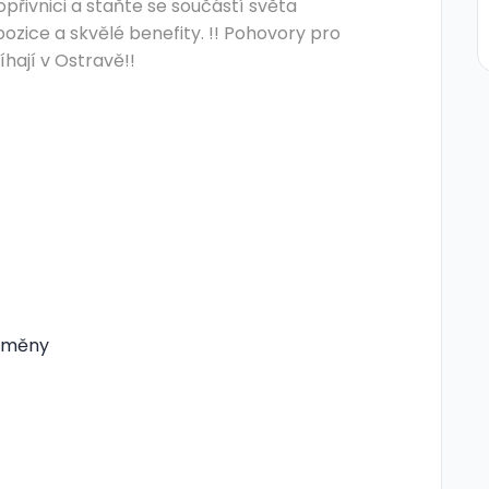
přivnici a staňte se součástí světa
zice a skvělé benefity. !! Pohovory pro
hají v Ostravě!!
 směny