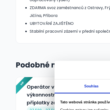
ZDARMA svoz zaměstnanců z Ostravy, Frý
Jičína, Příbora
UBYTOVÁNÍ ZAJIŠTĚNO
Stabilní pracovní zázemí v přední spole
Podobné nabídky
VIP
Operátor výroby Ostrava +
Souhlas
výkonnostní bonus +
příplatky za přesčasy
Tato webová stránka použív
Cookies nejsou jen sušenky,