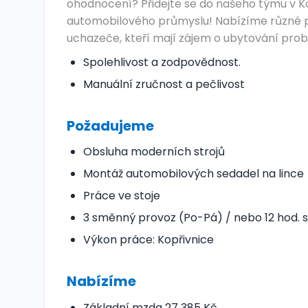
ohodnocení? Přidejte se do našeho týmu v Ko
automobilového průmyslu! Nabízíme různé po
uchazeče, kteří mají zájem o ubytování probí
Spolehlivost a zodpovědnost.
Manuální zručnost a pečlivost
Požadujeme
Obsluha moderních strojů
Montáž automobilových sedadel na lince
Práce ve stoje
3 směnný provoz (Po-Pá) / nebo 12 hod.
Výkon práce: Kopřivnice
Nabízíme
Základní mzda 27 385 Kč