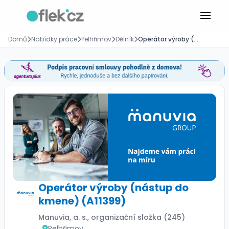
Domů
Nabídky práce
Pelhřimov
Dělník
Operátor výroby (nástup do kmene) (A11399)
Operátor výroby (nástup do
kmene) (A11399)
Manuvia, a. s., organizační složka (245)
Pelhřimov