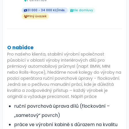
31 000 - 34 000 Kč/měs.
Dle domluvy
Plný úvazek
O nabídce
Pro našeho klienta, stabilní výrobní společnost
působící v oblasti výroby interiérových dílů pro
prémiový automobilový průmysl (např. BMW, MINI
nebo Rolls-Royce), hledáme nové kolegy do výroby na
pozici operátora ruční povrchové úpravy - flockování.
Jedná se o pečlivou manuální práci, kde je důležitá
kvalita a zodpovědný přístup – každý výrobek je
originál a vyžaduje preciznost. Náplň práce
ruční povrchová úprava dílů (flockování –
„sametový“ povrch)
práce ve výrobní kabině s důrazem na kvalitu