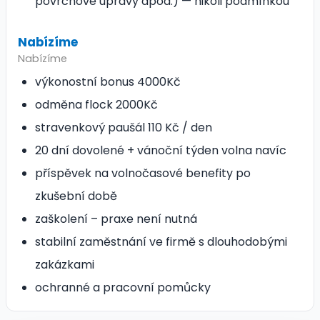
povrchové úpravy apod.) — nikoli podmínkou
Nabízíme
Nabízíme
výkonostní bonus 4000Kč
odměna flock 2000Kč
stravenkový paušál 110 Kč / den
20 dní dovolené + vánoční týden volna navíc
příspěvek na volnočasové benefity po
zkušební době
zaškolení – praxe není nutná
stabilní zaměstnání ve firmě s dlouhodobými
zakázkami
ochranné a pracovní pomůcky