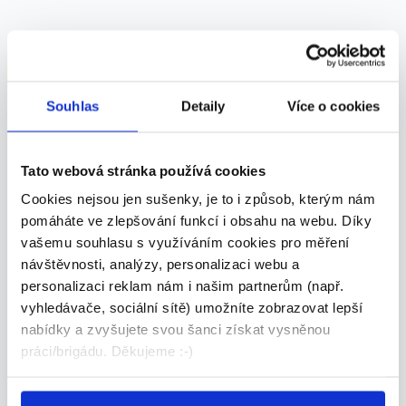
Odpovědět na inzerát
Souhlas
Detaily
Více o cookies
Shrnutí nabídky
Tato webová stránka používá cookies
POZICE:
Dělník
Cookies nejsou jen sušenky, je to i způsob, kterým nám
pomáháte ve zlepšování funkcí i obsahu na webu. Díky
vašemu souhlasu s využíváním cookies pro měření
MZDA:
návštěvnosti, analýzy, personalizaci webu a
31 000 - 34 000 Kč/měs.
personalizaci reklam nám i našim partnerům (např.
vyhledávače, sociální sítě) umožníte zobrazovat lepší
nabídky a zvyšujete svou šanci získat vysněnou
ÚVAZEK:
Plný
práci/brigádu. Děkujeme :-)
TERMÍN NÁSTUPU: