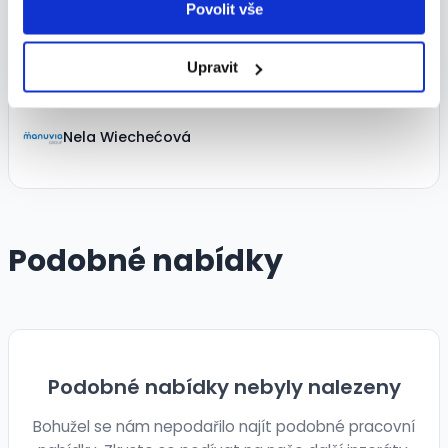
Povolit vše
Dle domluvy
Upravit
Kontaktní osoba
Nela Wiechećová
Podobné nabídky
Podobné nabídky nebyly nalezeny
Bohužel se nám nepodařilo najít podobné pracovní