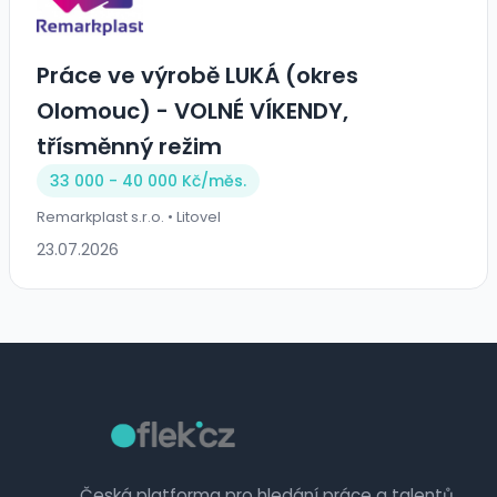
Práce ve výrobě LUKÁ (okres
Olomouc) - VOLNÉ VÍKENDY,
třísměnný režim
33 000 - 40 000 Kč/
měs.
Remarkplast s.r.o. • Litovel
23.07.2026
Česká platforma pro hledání práce a talentů.