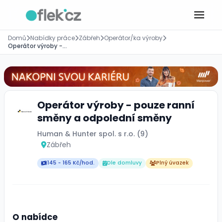
Domů
Nabídky práce
Zábřeh
Operátor/ka výroby
Operátor výroby - pouze ranní směny a odpolední směny
Operátor výroby - pouze ranní
směny a odpolední směny
Human & Hunter spol. s r.o. (9)
Zábřeh
145 - 165 Kč/hod.
Dle domluvy
Plný úvazek
O nabídce