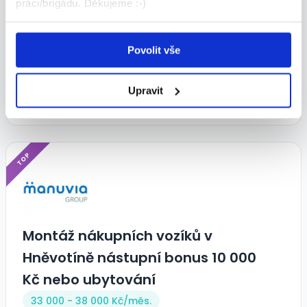
práci/brigádu. Děkujeme :-)
Operátor - Třízení
Povolit vše
26 000 - 30 000 Kč/
měs.
Remarkplast s.r.o. • Litovel
Upravit
10.07.2026
TOP
Montáž nákupních vozíků v
Hněvotíně nástupní bonus 10 000
Kč nebo ubytování
33 000 - 38 000 Kč/
měs.