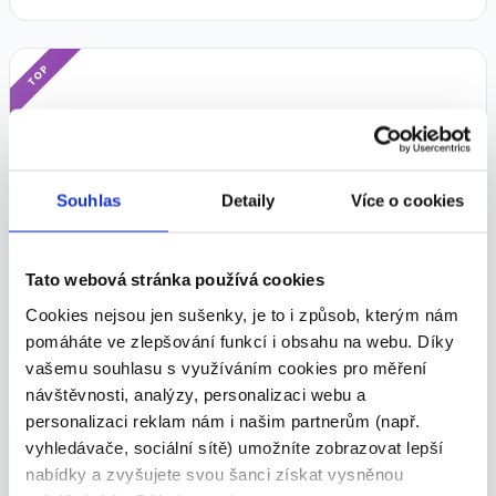
TOP
Operátor výroby - nástup IHNED -
Souhlas
Detaily
Více o cookies
příspěvek na dopravu
28 000 - 37 000 Kč/
měs.
Tato webová stránka používá cookies
Human & Hunter spol. s r.o. • Hranice
Cookies nejsou jen sušenky, je to i způsob, kterým nám
27.07.2026
pomáháte ve zlepšování funkcí i obsahu na webu. Díky
vašemu souhlasu s využíváním cookies pro měření
návštěvnosti, analýzy, personalizaci webu a
personalizaci reklam nám i našim partnerům (např.
TOP
vyhledávače, sociální sítě) umožníte zobrazovat lepší
nabídky a zvyšujete svou šanci získat vysněnou