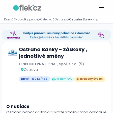
Domů
Nabídky práce
Ostrava
Ostraha
Ostraha Banky - záskoky , jednotlivé směny
Ostraha Banky - záskoky ,
jednotlivé směny
FENIX INTERNATIONAL, spol. s r.o. (5)
Ostrava
140 - 160 Kč/hod.
Dle domluvy
Zkrácený úvazek
O nabídce
Ostraha pobočky Banky v Praze Strážný ráno odkóduje