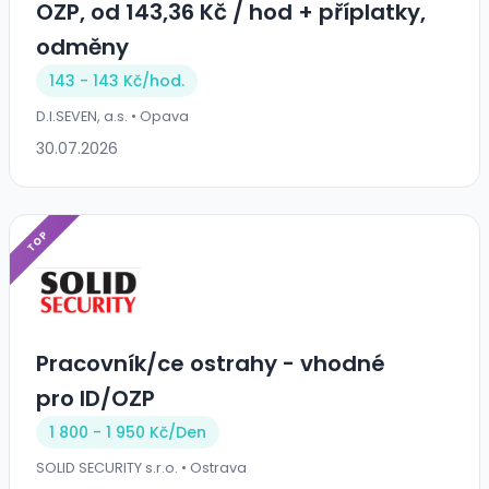
OZP, od 143,36 Kč / hod + příplatky,
odměny
143 - 143 Kč/
hod.
D.I.SEVEN, a.s. • Opava
30.07.2026
TOP
Pracovník/ce ostrahy - vhodné
pro ID/OZP
1 800 - 1 950 Kč/Den
SOLID SECURITY s.r.o. • Ostrava