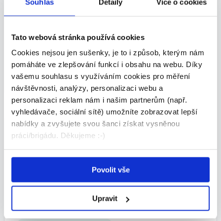
Souhlas
Detaily
Více o cookies
Ostraha Ostrava 143 Kč/h
Vyhrazeno pouze pro OZP
Tato webová stránka používá cookies
143 - 143 Kč/
hod.
Cookies nejsou jen sušenky, je to i způsob, kterým nám
Českomoravská Bezpečnostní Agentura spol. s r.o. •
pomáháte ve zlepšování funkcí i obsahu na webu. Díky
Ostrava
vašemu souhlasu s využíváním cookies pro měření
04.08.2026
návštěvnosti, analýzy, personalizaci webu a
personalizaci reklam nám i našim partnerům (např.
vyhledávače, sociální sítě) umožníte zobrazovat lepší
nabídky a zvyšujete svou šanci získat vysněnou
práci/brigádu. Děkujeme :-)
Povolit vše
Strážný Ostrava (HPP) - pouze
OZZ/ID - mzda od 21.500,-Kč
Upravit
(úvazek 35 hod./tý