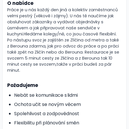
O nabídce
Práce je u nás každý den jiná a kolektiv zaměstnanců
velmi pestrý (věkově i zájmy). U nás tě naučíme jak
obsluhovat zákazníky a vydávat objednávky s
úsměvem a jak připravovat naše sendviče v
kuchyni.Hledáme kolegy/ně, co jsou časově flexibilní.
Po nástupu svoz je zajištěn ze Zlíčina od metra a také
z Berouna zdarma, jak pro odvoz do práce a po práci
také zpět na Zličín nebo do Berouna. Restaurace je se
svozem 5 minut cesty ze Zličína a z Berouna tak 10
minut cesty se svozem,takže v práci budeš za pár
minut.
Požadujeme
Nebát se komunikace s lidmi
Ochota učit se novým věcem
Spolehlivost a zodpovědnost
Flexibilitu při plánování směn