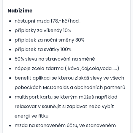
Nabízíme
nástupní mzda 178,-kč/hod..
příplatky za víkendy 10%
příplatek za noční směny 30%
příplatek za svátky 100%
50% slevu na stravování na směně
nápoje zcela zdarma ( káva ,čaj,cola,voda......)
benefit aplikaci se kterou získáš slevy ve všech
pobočkách McDonalds a obchodních partnerů
multisport kartu se kterým můžeš například
relaxovat v sauně,jít si zaplavat nebo vybít
energii ve fitku
mzda na stanoveném účtu, ve stanoveném