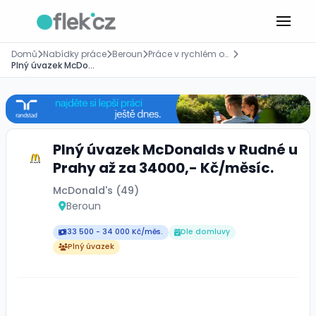
Domů
Nabídky práce
Beroun
Práce v rychlém občerstvení
Plný úvazek McDonalds v Rudné u Prahy až za 34000,- Kč/měsíc.
Plný úvazek McDonalds v Rudné u
Prahy až za 34000,- Kč/měsíc.
McDonald's (49)
Beroun
33 500 - 34 000 Kč/měs.
Dle domluvy
Plný úvazek