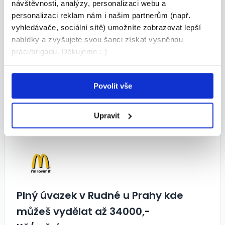
návštěvnosti, analýzy, personalizaci webu a
personalizaci reklam nám i našim partnerům (např.
Kontaktní osoba
vyhledávače, sociální sítě) umožníte zobrazovat lepší
nabídky a zvyšujete svou šanci získat vysněnou
Martin Kašpárek
práci/brigádu. Děkujeme :-)
Povolit vše
Podobné nabídky
Upravit
Plný úvazek v Rudné u Prahy kde
můžeš vydělat až 34000,-