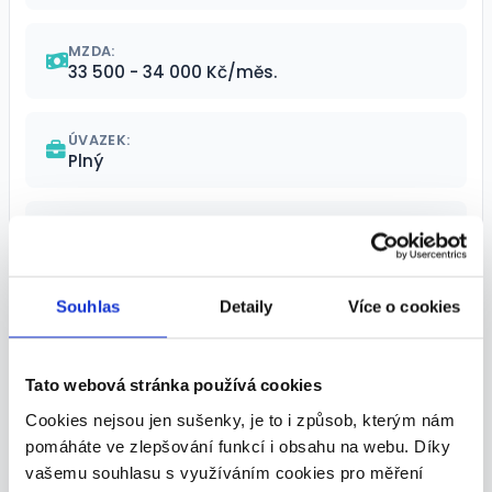
MZDA:
33 500 - 34 000 Kč/měs.
ÚVAZEK:
Plný
MÍSTO VÝKONU:
Rudná 957,D5 km 4 - směr Praha,, Beroun
Souhlas
Detaily
Více o cookies
TERMÍN NÁSTUPU:
Dle domluvy
Tato webová stránka používá cookies
VHODNÉ PRO:
Cookies nejsou jen sušenky, je to i způsob, kterým nám
Práce vhodná i pro uprchlíky z Ukrajiny,
Absolventi, MD
pomáháte ve zlepšování funkcí i obsahu na webu. Díky
vašemu souhlasu s využíváním cookies pro měření