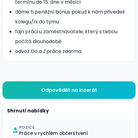
termínu do 15. dne v měsíci
dáme ti peněžní bonus pokud k nám přivedeš
kolegu/ni do týmu
fajn práci u zaměstnavatele, který s tebou
počítá dlouhodobě
odvoz Do a Z práce zdarma
Odpovědět na inzerát
Shrnutí nabídky
POZICE:
Práce v rychlém občerstvení