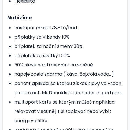
Flexibilita
Nabízíme
nástupní mzda 178,-kč/hod.
příplatky za víkendy 10%
příplatek za noční směny 30%
příplatek za svátky 100%
50% slevu na stravování na směně
nápoje zcela zdarma ( káva ,čaj,cola,voda...)
benefit aplikaci se kterou získáš slevy ve všech
pobočkách McDonalds a obchodních partnerů
multisport kartu se kterým můžeš například
relaxovat v sauně,jít si zaplavat nebo vybít
energii ve fitku
mzda na stanoveném účtu, ve stanoveném