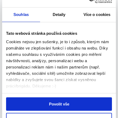
zkrácený úvazek
35 000 - 37 000 Kč/
měs.
Souhlas
Detaily
Více o cookies
Lagardere Travel Retail, a.s. • Praha
30.07.2026
Tato webová stránka používá cookies
Cookies nejsou jen sušenky, je to i způsob, kterým nám
pomáháte ve zlepšování funkcí i obsahu na webu. Díky
TOP
vašemu souhlasu s využíváním cookies pro měření
návštěvnosti, analýzy, personalizaci webu a
personalizaci reklam nám i našim partnerům (např.
vyhledávače, sociální sítě) umožníte zobrazovat lepší
nabídky a zvyšujete svou šanci získat vysněnou
Budeš náš nový parťák na
práci/brigádu. Děkujeme :-)
Proseku?
29 000 - 33 000 Kč/
měs.
Povolit vše
McDonald's • Praha
29.07.2026