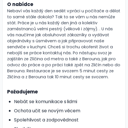
O nabídce
Nebaví vás každý den sedět v práci u počítače a dělat
to samé stále dokola? Tak to se vám u nás nemůže
stát. Práce je u nás každý den jiná a kolektiv
zaměstnanců velmi pestrý (věkově i zájmy). . U nás
vás naučíme jak obsluhovat zákazníky a vydávat
objednávky s úsměvem a jak připravovat naše
sendviče v kuchyni. Chceš si trochu okořenit život a
nebojíš se práce kontaktuj nás. Po nástupu svoz je
zajištěn ze Zlíčina od metra a také z Berouna, jak pro
odvoz do práce a po práci také zpět na Zličín nebo do
Berouna. Restaurace je se svozem 5 minut cesty ze
Zličína a z Berouna tak 10 minut cesty se svozem.
Požadujeme
Nebát se komunikace s lidmi
Ochota učit se novým věcem
Spolehlivost a zodpovědnost