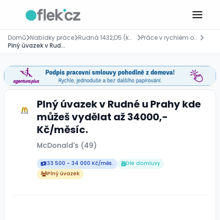
Domů
Nabídky práce
Rudná 1432,D5 (km 4 - směr Plzeň),, Praha
Práce v rychlém občerstvení
Plný úvazek v Rudné u Prahy kde můžeš vydělat až 34000,- Kč/měsíc.
Plný úvazek v Rudné u Prahy kde
můžeš vydělat až 34000,-
Kč/měsíc.
McDonald's (49)
33 500 - 34 000 Kč/měs.
Dle domluvy
Plný úvazek