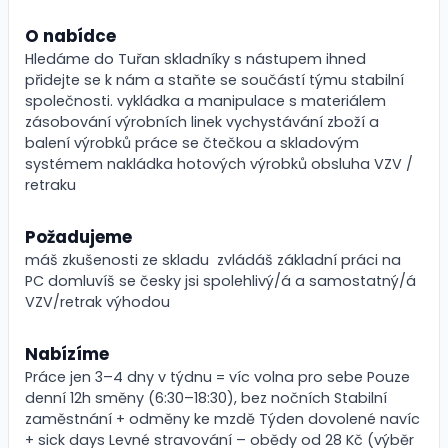
O nabídce
Hledáme do Tuřan skladníky s nástupem ihned
přidejte se k nám a staňte se součástí týmu stabilní
společnosti. vykládka a manipulace s materiálem
zásobování výrobních linek vychystávání zboží a
balení výrobků práce se čtečkou a skladovým
systémem nakládka hotových výrobků obsluha VZV /
retraku
Požadujeme
máš zkušenosti ze skladu zvládáš základní práci na
PC domluvíš se česky jsi spolehlivý/á a samostatný/á
VZV/retrak výhodou
Nabízíme
Práce jen 3–4 dny v týdnu = víc volna pro sebe Pouze
denní 12h směny (6:30–18:30), bez nočních Stabilní
zaměstnání + odměny ke mzdě Týden dovolené navíc
+ sick days Levné stravování – obědy od 28 Kč (výběr