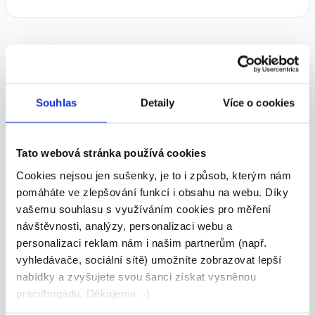
Podobné nabídky
Souhlas
Detaily
Více o cookies
TOP
Tato webová stránka používá cookies
Cookies nejsou jen sušenky, je to i způsob, kterým nám
pomáháte ve zlepšování funkcí i obsahu na webu. Díky
Řidič C+E pro mezinárodní
vašemu souhlasu s využíváním cookies pro měření
dopravu | Modřice
návštěvnosti, analýzy, personalizaci webu a
Dle domluvy
personalizaci reklam nám i našim partnerům (např.
vyhledávače, sociální sítě) umožníte zobrazovat lepší
Manpower • Brno
nabídky a zvyšujete svou šanci získat vysněnou
05.08.2026
práci/brigádu. Děkujeme :-)