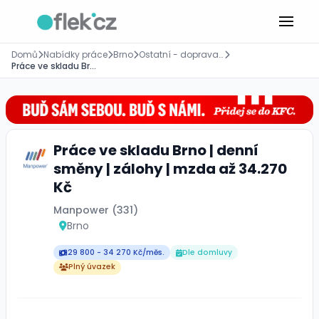
Domů
Nabídky práce
Brno
Ostatní - doprava a zásobování
Práce ve skladu Brno | denní směny | zálohy | mzda až 34.270 Kč
Práce ve skladu Brno | denní
směny | zálohy | mzda až 34.270
Kč
Manpower (331)
Brno
29 800 - 34 270 Kč/měs.
Dle domluvy
Plný úvazek