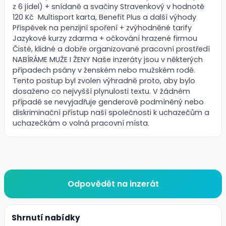
z 6 jídel) + snídaně a svačiny Stravenkový v hodnotě
120 Kč Multisport karta, Benefit Plus a další výhody
Příspěvek na penzijní spoření + zvýhodněné tarify
Jazykové kurzy zdarma + očkování hrazené firmou
Čisté, klidné a dobře organizované pracovní prostředí
NABÍRÁME MUŽE I ŽENY Naše inzeráty jsou v některých
případech psány v ženském nebo mužském rodě.
Tento postup byl zvolen výhradně proto, aby bylo
dosaženo co nejvyšší plynulosti textu. V žádném
případě se nevyjadřuje genderově podmíněný nebo
diskriminační přístup naší společnosti k uchazečům a
uchazečkám o volná pracovní místa.
Odpovědět na inzerát
Shrnutí nabídky