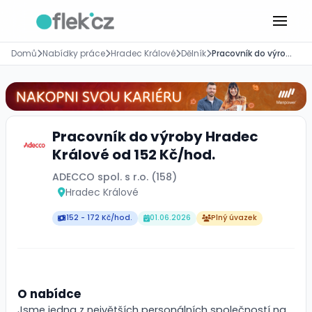
Domů
Nabídky práce
Hradec Králové
Dělník
Pracovník do výroby Hradec Králové od 152 Kč/hod.
Pracovník do výroby Hradec
Králové od 152 Kč/hod.
ADECCO spol. s r.o. (158)
Hradec Králové
152 - 172 Kč/hod.
01.06.2026
Plný úvazek
O nabídce
Jsme jedna z největších personálních společností na