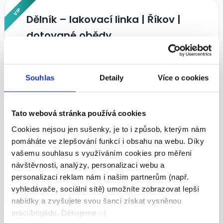
VIP
Dělník – lakovací linka | Říkov |
dotované obědy
30 000 - 33 500 Kč/
měs.
FORCE TRADE s.r.o. • Česká Skalice
Souhlas
Detaily
Více o cookies
05.08.2026
Tato webová stránka používá cookies
VIP
Cookies nejsou jen sušenky, je to i způsob, kterým nám
Dělník ve výrobě Náchod +
pomáháte ve zlepšování funkcí i obsahu na webu. Díky
bonus za doporučení
vašemu souhlasu s využíváním cookies pro měření
30 000 - 30 000 Kč/
měs.
návštěvnosti, analýzy, personalizaci webu a
personalizaci reklam nám i našim partnerům (např.
FORCE TRADE s.r.o. • Náchod
vyhledávače, sociální sítě) umožníte zobrazovat lepší
03.08.2026
nabídky a zvyšujete svou šanci získat vysněnou
práci/brigádu. Děkujeme :-)