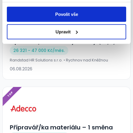
TOP
Povolit vše
Upravit
Operátor/ka kontroly kvality (m/ž)
26 321 - 47 000 Kč/
měs.
Randstad HR Solutions s.r.o. • Rychnov nad Kněžnou
06.08.2026
TOP
Přípravář/ka materiálu – 1 směna