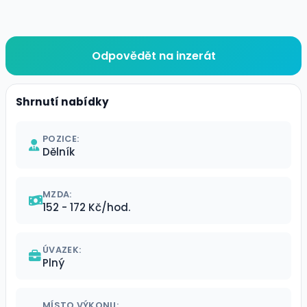
Odpovědět na inzerát
Shrnutí nabídky
POZICE:
Dělník
MZDA:
152 - 172 Kč/hod.
ÚVAZEK:
Plný
MÍSTO VÝKONU: