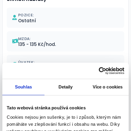
POZICE:
Ostatní
MZDA:
135 - 135 Kč/hod.
ÚVAZEK:
Zkrácený
MÍSTO VÝKONU:
Souhlas
Detaily
Více o cookies
Brno, Vídeňská 267/56a, Brno
Tato webová stránka používá cookies
TERMÍN NÁSTUPU:
Dle domluvy
Cookies nejsou jen sušenky, je to i způsob, kterým nám
pomáháte ve zlepšování funkcí i obsahu na webu. Díky
vašemu souhlasu s využíváním cookies pro měření