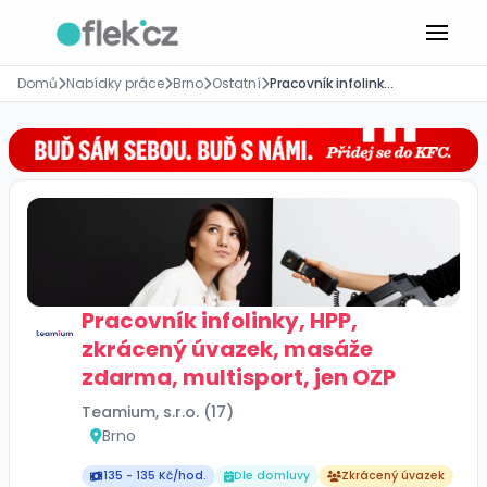
Domů
Nabídky práce
Brno
Ostatní
Pracovník infolinky, HPP, zkrácený úvazek, masáže zdarma, multisport, jen OZP
Pracovník infolinky, HPP,
zkrácený úvazek, masáže
zdarma, multisport, jen OZP
Teamium, s.r.o. (17)
Brno
135 - 135 Kč/hod.
Dle domluvy
Zkrácený úvazek