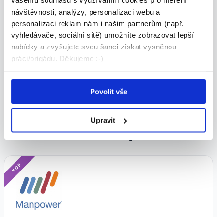
VHODNÉ PRO:
návštěvnosti, analýzy, personalizaci webu a
OZP
personalizaci reklam nám i našim partnerům (např.
vyhledávače, sociální sítě) umožníte zobrazovat lepší
nabídky a zvyšujete svou šanci získat vysněnou
Kontaktní osoba
práci/brigádu. Děkujeme :-)
Irena Andělová
Povolit vše
Upravit
Podobné nabídky
TOP