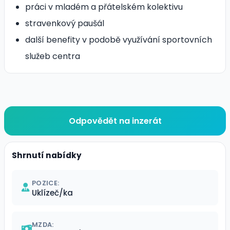
práci v mladém a přátelském kolektivu
stravenkový paušál
další benefity v podobě využívání sportovních
služeb centra
Odpovědět na inzerát
Shrnutí nabídky
POZICE:
Uklízeč/ka
MZDA: