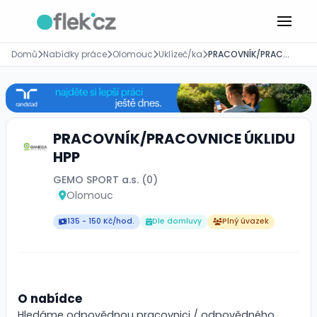
Domů
Nabídky práce
Olomouc
Uklízeč/ka
PRACOVNÍK/PRACOVNICE ÚKLIDU HPP
PRACOVNÍK/PRACOVNICE ÚKLIDU
HPP
GEMO SPORT a.s. (0)
Olomouc
135 - 150 Kč/hod.
Dle domluvy
Plný úvazek
O nabídce
Hledáme odpovědnou pracovnici / odpovědného