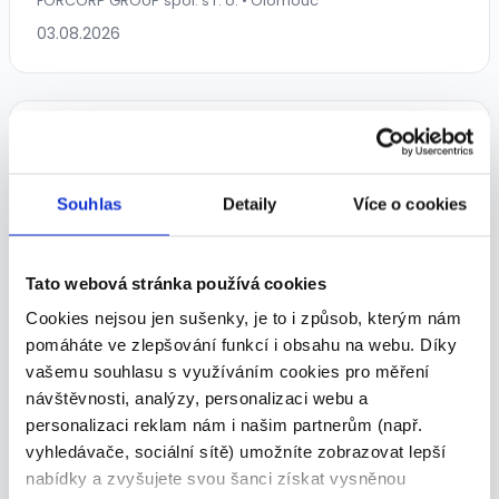
FORCORP GROUP spol. s r. o. • Olomouc
03.08.2026
Souhlas
Detaily
Více o cookies
Úklid Šternberk 160 Kč/h
Vyhrazeno pouze pro OZP
Tato webová stránka používá cookies
Cookies nejsou jen sušenky, je to i způsob, kterým nám
160 - 160 Kč/
hod.
pomáháte ve zlepšování funkcí i obsahu na webu. Díky
Českomoravská Bezpečnostní Agentura spol. s r.o. •
vašemu souhlasu s využíváním cookies pro měření
Šternberk
návštěvnosti, analýzy, personalizaci webu a
07.08.2026
personalizaci reklam nám i našim partnerům (např.
vyhledávače, sociální sítě) umožníte zobrazovat lepší
nabídky a zvyšujete svou šanci získat vysněnou