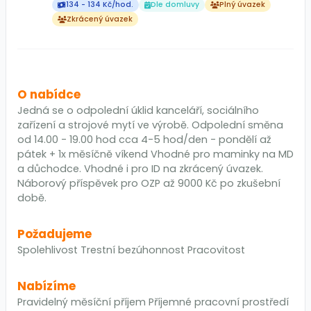
134 - 134 Kč/hod.
Dle domluvy
Plný úvazek
Zkrácený úvazek
O nabídce
Jedná se o odpolední úklid kanceláří, sociálního
zařízení a strojové mytí ve výrobě. Odpolední směna
od 14.00 - 19.00 hod cca 4-5 hod/den - pondělí až
pátek + 1x měsíčně víkend Vhodné pro maminky na MD
a důchodce. Vhodné i pro ID na zkrácený úvazek.
Náborový příspěvek pro OZP až 9000 Kč po zkušební
době.
Požadujeme
Spolehlivost Trestní bezúhonnost Pracovitost
Nabízíme
Pravidelný měsíční příjem Příjemné pracovní prostředí