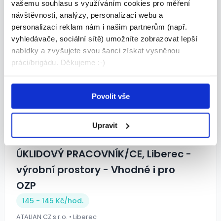
vašemu souhlasu s využíváním cookies pro měření
Zobrazit kontakt
návštěvnosti, analýzy, personalizaci webu a
personalizaci reklam nám i našim partnerům (např.
vyhledávače, sociální sítě) umožníte zobrazovat lepší
nabídky a zvyšujete svou šanci získat vysněnou
Podobné nabídky
práci/brigádu. Děkujeme :-)
Povolit vše
Upravit
ÚKLIDOVÝ PRACOVNÍK/CE, Liberec -
výrobní prostory - Vhodné i pro
OZP
145 - 145 Kč/
hod.
ATALIAN CZ s.r.o. • Liberec