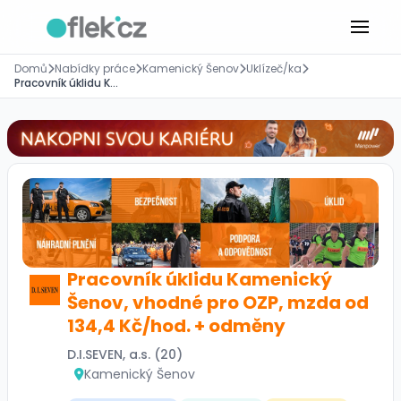
Domů
Nabídky práce
Kamenický Šenov
Uklízeč/ka
Pracovník úklidu Kamenický Šenov, vhodné pro OZP, mzda od 134,4 Kč/hod. + odměny
Pracovník úklidu Kamenický
Šenov, vhodné pro OZP, mzda od
134,4 Kč/hod. + odměny
D.I.SEVEN, a.s. (20)
Kamenický Šenov