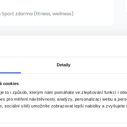
Sport zdarma (fitness, wellness)
Detaily
Pracovník/ce úklidu -
á cookies
Jeneč/Pavlov
 je to i způsob, kterým nám pomáháte ve zlepšování funkcí i o
150 - 150 Kč/
hod.
es pro měření návštěvnosti, analýzy, personalizaci webu a pers
HGS, a.s. • Unhošť
, sociální sítě) umožníte zobrazovat lepší nabídky a zvyšujete
29.07.2026