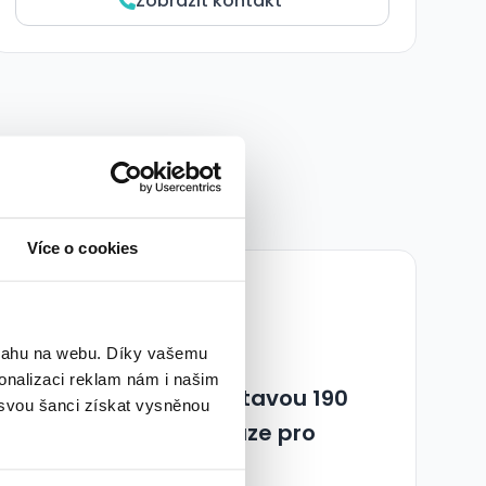
Zobrazit kontakt
Více o cookies
bsahu na webu. Díky vašemu
onalizaci reklam nám i našim
Úklid Kralupy nad Vltavou 190
 svou šanci získat vysněnou
Kč/h Vyhrazeno pouze pro
OZO