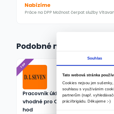
Nabízíme
Práce na DPP Možnost čerpat služby Vltavan 
Podobné nabídky
Souhlas
TOP
Tato webová stránka použív
Cookies nejsou jen sušenky,
souhlasu s využíváním cooki
Pracovník úklidu Příbram,
partnerům (např. vyhledávače
vhodné pro OZP, od 150 kč /
práci/brigádu. Děkujeme :-)
hod