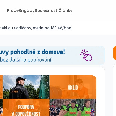
Práce
Brigády
Společnosti
Články
 úklidu Sedlčany, mzda od 180 Kč/hod.