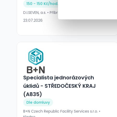
150 - 150 Kč/
hod.
D.I.SEVEN, a.s. • Příbram
23.07.2026
Specialista jednorázových
úklidů - STŘEDOČESKÝ KRAJ
(A835)
Dle domluvy
B+N Czech Republic Facility Services s.r.o. •
Kladno