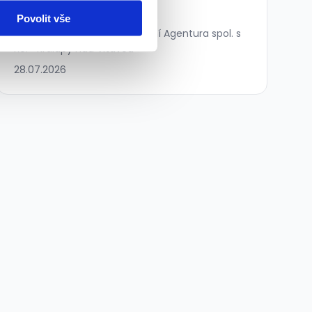
190 - 190 Kč/
hod.
Povolit vše
Českomoravská Bezpečnostní Agentura spol. s
r.o. • Kralupy nad Vltavou
28.07.2026