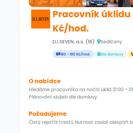
Pracovník úklidu
Kč/hod.
D.I.SEVEN, a.s. (16)
Sedlčany
180 - 180 Kč/hod.
Dle domluvy
O nabídce
Hledáme pracovníka na noční úklid 21:00 – 0
Plánování služeb dle domluvy.
Požadujeme
Čistý rejstřík trestů Nutnost zaslat alespoň z