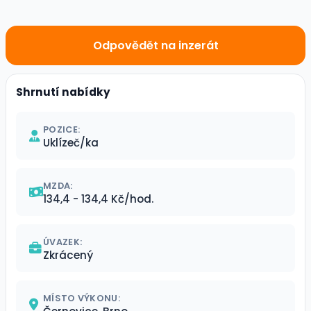
Odpovědět na inzerát
Shrnutí nabídky
POZICE:
Uklízeč/ka
MZDA:
134,4 - 134,4 Kč/hod.
ÚVAZEK:
Zkrácený
MÍSTO VÝKONU: