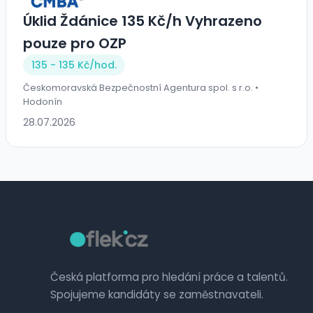
Úklid Ždánice 135 Kč/h Vyhrazeno
pouze pro OZP
135 - 135 Kč/
hod.
Českomoravská Bezpečnostní Agentura spol. s r.o. •
Hodonín
28.07.2026
Česká platforma pro hledání práce a talentů.
Spojujeme kandidáty se zaměstnavateli.