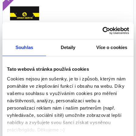
pracovník úklidu Brno 160-170
Kč/hod.
Souhlas
Detaily
Více o cookies
13 500 - 14 000 Kč/
měs.
JIMAR SERVIS s.r.o. • Brno
Tato webová stránka používá cookies
28.07.2026
Cookies nejsou jen sušenky, je to i způsob, kterým nám
pomáháte ve zlepšování funkcí i obsahu na webu. Díky
vašemu souhlasu s využíváním cookies pro měření
TOP
návštěvnosti, analýzy, personalizaci webu a
personalizaci reklam nám i našim partnerům (např.
vyhledávače, sociální sítě) umožníte zobrazovat lepší
nabídky a zvyšujete svou šanci získat vysněnou
Pracovník úklidu Brno 3 hodiny
práci/brigádu. Děkujeme :-)