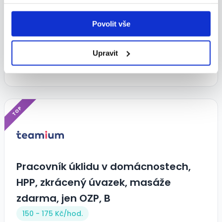
denně, plat 12 tis.Kč/měsíc -
určeno pouze pro O
Povolit vše
12 000 - 12 000 Kč/
měs.
Upravit
symetrie s.r.o. • Brno
28.07.2026
TOP
Pracovník úklidu v domácnostech,
HPP, zkrácený úvazek, masáže
zdarma, jen OZP, B
150 - 175 Kč/
hod.