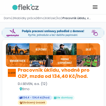
Domů
Nabídky práce
Brno
Uklízeč/ka
Pracovník úklidu, vhodné pro OZP, mzda od 134,40 Kč/hod.
Pracovník úklidu, vhodné pro
OZP, mzda od 134,40 Kč/hod.
D.I.SEVEN, a.s. (12)
Brno
134,4 - 134,4 Kč/hod.
Dle domluvy
Zkrácený úvazek