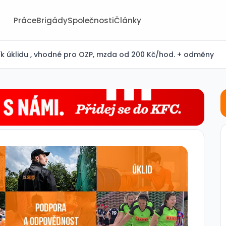
Práce
Brigády
Společnosti
Články
k úklidu , vhodné pro OZP, mzda od 200 Kč/hod. + odměny