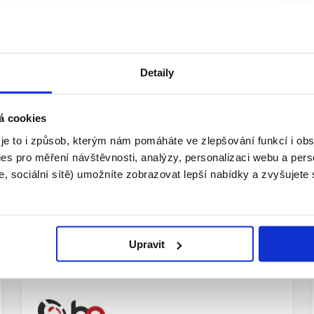
ost Pracovitost
Detaily
PID, ZPS Nestereotypní a zajímavá práce
á cookies
radicí Dlouhodobou spolupráci Možnost
 je to i způsob, kterým nám pomáháte ve zlepšování funkcí i o
es pro měření návštěvnosti, analýzy, personalizaci webu a pers
, sociální sítě) umožníte zobrazovat lepší nabídky a zvyšujete
Upravit