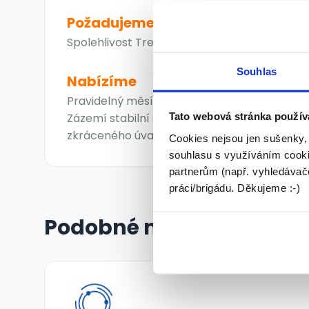
Požadujeme
Spolehlivost Trestní bezúhonnost Samostatn
Souhlas
Nabízíme
Pravidelný měsíční příjem Vhodné pro ČID, 
Tato webová stránka použív
Zázemí stabilní společnosti s dlouholetou t
zkráceného úvazku
Cookies nejsou jen sušenky,
souhlasu s využíváním cooki
partnerům (např. vyhledávače
práci/brigádu. Děkujeme :-)
Podobné nabídky