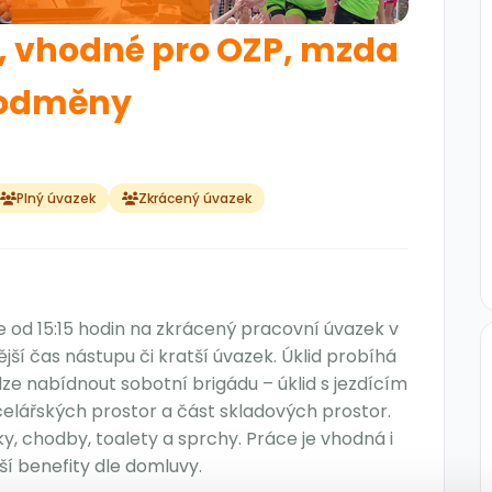
 , vhodné pro OZP, mzda
+ odměny
Plný úvazek
Zkrácený úvazek
e od 15:15 hodin na zkrácený pracovní úvazek v
ější čas nástupu či kratší úvazek. Úklid probíhá
ze nabídnout sobotní brigádu – úklid s jezdícím
celářských prostor a část skladových prostor.
, chodby, toalety a sprchy. Práce je vhodná i
ší benefity dle domluvy.