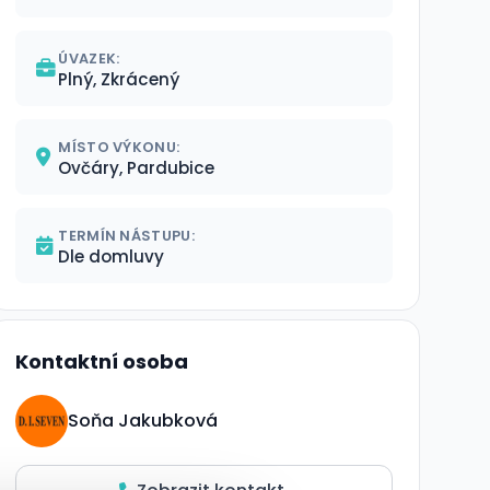
ÚVAZEK:
Plný, Zkrácený
MÍSTO VÝKONU:
Ovčáry, Pardubice
TERMÍN NÁSTUPU:
Dle domluvy
Kontaktní osoba
Soňa Jakubková