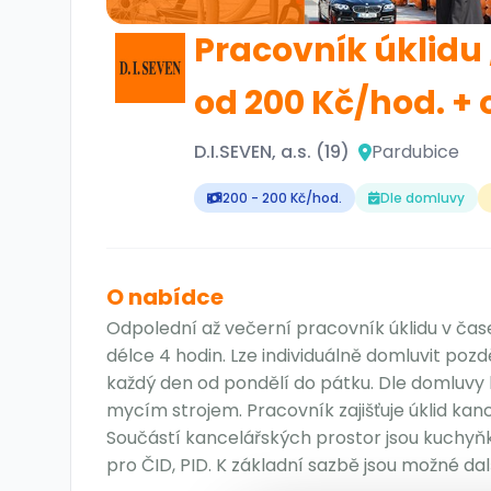
Pracovník úklidu
od 200 Kč/hod. 
D.I.SEVEN, a.s. (19)
Pardubice
200 - 200 Kč/hod.
Dle domluvy
O nabídce
Odpolední až večerní pracovník úklidu v čas
délce 4 hodin. Lze individuálně domluvit pozd
každý den od pondělí do pátku. Dle domluvy l
mycím strojem. Pracovník zajišťuje úklid kan
Součástí kancelářských prostor jsou kuchyňky
pro ČID, PID. K základní sazbě jsou možné dal