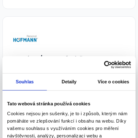
Operátor/ka ve výrobě - Brno.
Mzda až 40 000 Kč/měs. (A8631)
28 000 - 40 000 Kč/
měs.
Souhlas
Detaily
Více o cookies
HOFMANN WIZARD s.r.o. • Brno
05.08.2026
Tato webová stránka používá cookies
Cookies nejsou jen sušenky, je to i způsob, kterým nám
pomáháte ve zlepšování funkcí i obsahu na webu. Díky
vašemu souhlasu s využíváním cookies pro měření
návštěvnosti, analýzy, personalizaci webu a