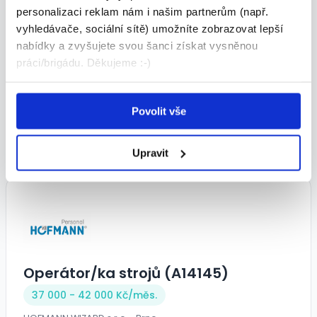
personalizaci reklam nám i našim partnerům (např.
vyhledávače, sociální sítě) umožníte zobrazovat lepší
Montážní pracovník - DVĚ SMĚNY
nabídky a zvyšujete svou šanci získat vysněnou
práci/brigádu. Děkujeme :-)
(M/Ž) (A14200)
30 000 - 35 000 Kč/
měs.
Povolit vše
HOFMANN WIZARD s.r.o. • Brno
05.08.2026
Upravit
Operátor/ka strojů (A14145)
37 000 - 42 000 Kč/
měs.