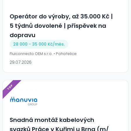
Operátor do výroby, až 35.000 Kč |
5 týdnů dovolené | příspěvek na
dopravu
28 000 - 35 000 Kč/
měs.
Fluiconnecto OEM s.r.o. • Pohořelice
29.07.2026
TOP
Snadná montáž kabelových
svazků Práce v Kuřimi u Brna (m/