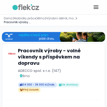
Domů
Nabídky práce
Brno
Výrobní dělník, montážník
Pracovník výroby - volné víkendy s příspěvkem na dopravu
Pracovník výroby - volné
víkendy s příspěvkem na
dopravu
ADECCO spol. s r.o. (147)
Brno
34 000 - 38 000 Kč/měs.
Dle domluvy
Plný úvazek