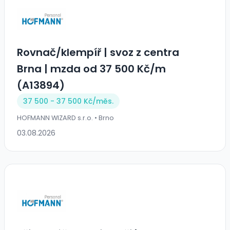
️Rovnač/klempíř️ | svoz z centra
Brna | mzda od 37 500 Kč/m
(A13894)
37 500 - 37 500 Kč/
měs.
HOFMANN WIZARD s.r.o. • Brno
03.08.2026