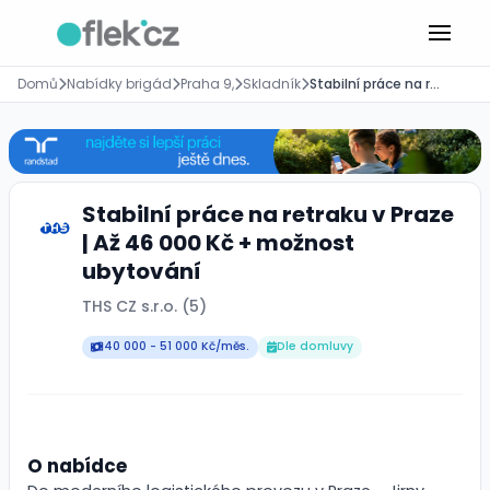
Domů
Nabídky brigád
Praha 9,
Skladník
Stabilní práce na retraku v Praze | Až 46 000 Kč + možnost ubytování
Stabilní práce na retraku v Praze
| Až 46 000 Kč + možnost
ubytování
THS CZ s.r.o. (5)
40 000 - 51 000 Kč/měs.
Dle domluvy
O nabídce