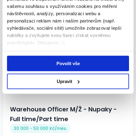
vašemu souhlasu s využíváním cookies pro měření
Řidič/ka retraku - 46.000 Kč/měs.
návštěvnosti, analýzy, personalizaci webu a
+ stravné + možnost ubytování
personalizaci reklam nám i našim partnerům (např.
vyhledávače, sociální sítě) umožníte zobrazovat lepší
36 000 - 52 000 Kč/
měs.
nabídky a zvyšujete svou šanci získat vysněnou
THS CZ s.r.o. • Praha
práci/brigádu. Děkujeme :-)
05.08.2026
Povolit vše
TOP
Upravit
Warehouse Officer M/Ž - Nupaky -
Full time/Part time
30 000 - 50 000 Kč/
měs.