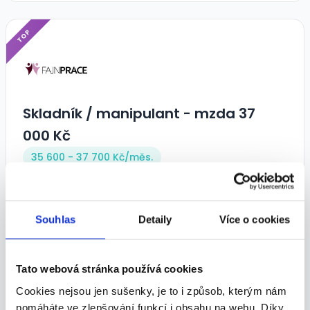
TOP
Skladník / manipulant - mzda 37
000 Kč
35 600 - 37 700 Kč/
měs.
Fajn práce s.r.o. • Praha
22.07.2026
Souhlas
Detaily
Více o cookies
TOP
Tato webová stránka používá cookies
Cookies nejsou jen sušenky, je to i způsob, kterým nám
pomáháte ve zlepšování funkcí i obsahu na webu. Díky