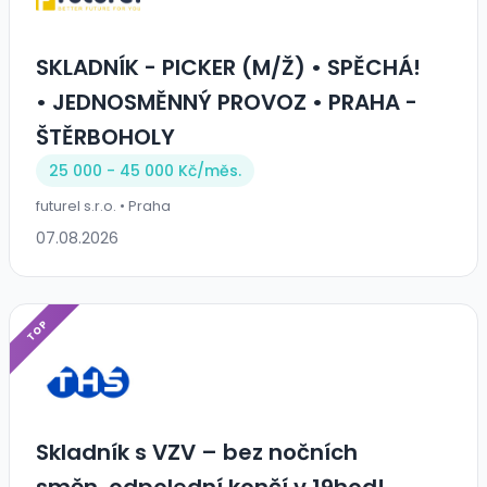
SKLADNÍK - PICKER (M/Ž) • SPĚCHÁ!
• JEDNOSMĚNNÝ PROVOZ • PRAHA -
ŠTĚRBOHOLY
25 000 - 45 000 Kč/
měs.
futurel s.r.o. • Praha
07.08.2026
TOP
Skladník s VZV – bez nočních
směn, odpolední končí v 19hod!