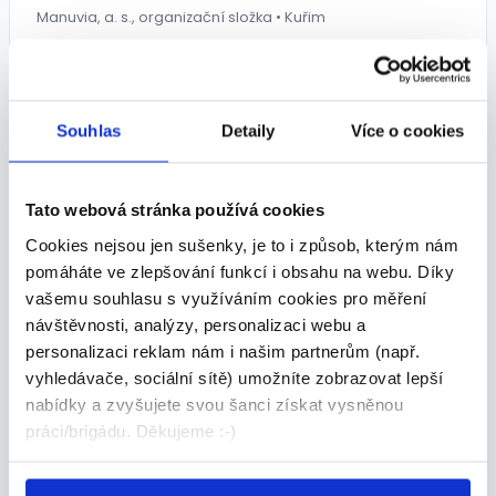
Manuvia, a. s., organizační složka • Kuřim
07.08.2026
Souhlas
Detaily
Více o cookies
TOP
Tato webová stránka používá cookies
Cookies nejsou jen sušenky, je to i způsob, kterým nám
Snadná montáž kabelových
pomáháte ve zlepšování funkcí i obsahu na webu. Díky
svazků Práce v Kuřimi u Brna (m/
vašemu souhlasu s využíváním cookies pro měření
návštěvnosti, analýzy, personalizaci webu a
ž) UBYTOVÁNÍ ZDARMA
personalizaci reklam nám i našim partnerům (např.
30 000 - 33 500 Kč/
měs.
vyhledávače, sociální sítě) umožníte zobrazovat lepší
nabídky a zvyšujete svou šanci získat vysněnou
Manuvia, a. s., organizační složka • Kuřim
práci/brigádu. Děkujeme :-)
03.08.2026