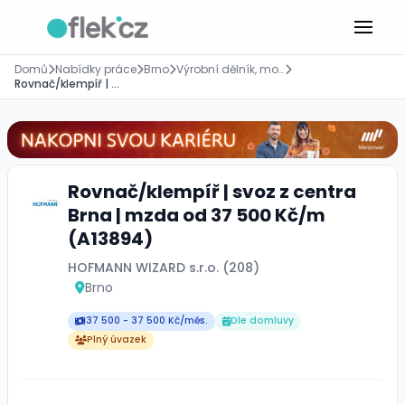
Domů
Nabídky práce
Brno
Výrobní dělník, montážník
️Rovnač/klempíř️ | svoz z centra Brna | mzda od 37 500 Kč/m (A13894)
️Rovnač/klempíř️ | svoz z centra
Brna | mzda od 37 500 Kč/m
(A13894)
HOFMANN WIZARD s.r.o. (208)
Brno
37 500 - 37 500 Kč/měs.
Dle domluvy
Plný úvazek