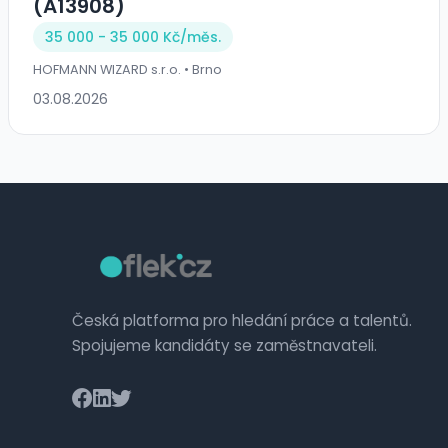
(A13908)
35 000 - 35 000 Kč/
měs.
HOFMANN WIZARD s.r.o. • Brno
03.08.2026
Česká platforma pro hledání práce a talentů.
Spojujeme kandidáty se zaměstnavateli.