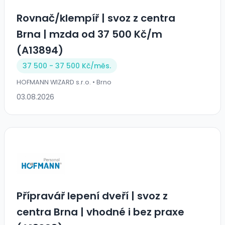
️Rovnač/klempíř️ | svoz z centra
Brna | mzda od 37 500 Kč/m
(A13894)
37 500 - 37 500 Kč/
měs.
HOFMANN WIZARD s.r.o. • Brno
03.08.2026
Přípravář lepení dveří | svoz z
centra Brna | vhodné i bez praxe