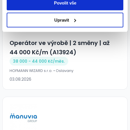
Povolit vše
TOP
Upravit
Operátor ve výrobě ️| 2 směny | až
44 000 Kč/m (A13924)
38 000 - 44 000 Kč/
měs.
HOFMANN WIZARD s.r.o. • Oslavany
03.08.2026