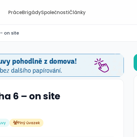
Práce
Brigády
Společnosti
Články
– on site
a 6 – on site
uvy
Plný úvazek