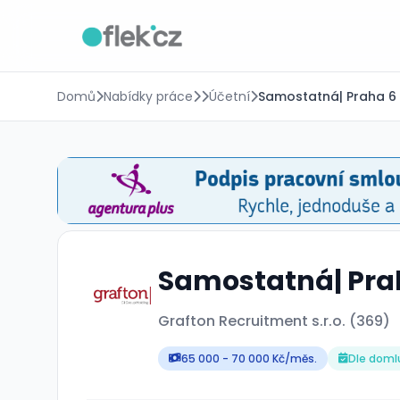
Domů
Nabídky práce
Účetní
Samostatná| Praha 6 
Samostatná| Prah
Grafton Recruitment s.r.o. (369)
65 000 - 70 000 Kč/měs.
Dle doml