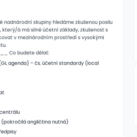
mné nadnárodní skupiny hledáme zkušenou posilu
, který/á má silné účetní základy, zkušenost s
ovat v mezinárodním prostředí s vysokými
tu.
o budete dělat:
(GL agenda) – čs. účetní standardy (local
at
centrálu
pokročilá angličtina nutná)
ředpisy