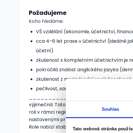
Požadujeme
Koho hledáme:
VŠ vzdělání (ekonomie, účetnictví, finan
cca 4–6 let praxe v účetnictví (ideálně j
účetní)
zkušenost s kompletním účetnictvím je n
pokročilá znalost anglického jazyka (de
zkušenost z mezinárodní společnosti neb
pečlivost, samostatnost a odpovědnost
_______________________________
výjimečná: Tato pozice je součástí nadnárod
Souhlas
roli v rámci regionálního i globálního report
nastavenými procesy a zároveň bude mít možn
Role nabízí stabilní a odborně silné zázemí, 
Tato webová stránka použív