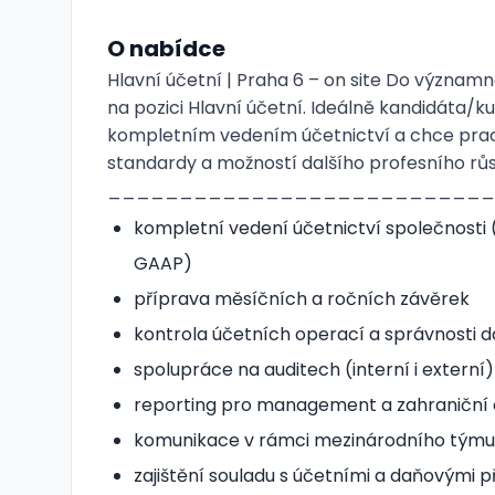
O nabídce
Hlavní účetní | Praha 6 – on site Do význa
na pozici Hlavní účetní. Ideálně kandidáta/ku
kompletním vedením účetnictví a chce prac
standardy a možností dalšího profesního růs
_____________________________ C
kompletní vedení účetnictví společnosti 
GAAP)
příprava měsíčních a ročních závěrek
kontrola účetních operací a správnosti d
spolupráce na auditech (interní i externí)
reporting pro management a zahraniční 
komunikace v rámci mezinárodního týmu (
zajištění souladu s účetními a daňovými p