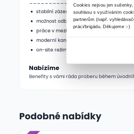
_____________________________
Cookies nejsou jen sušenky,
stabilní zázemí významné nadnárodní sp
souhlasu s využíváním cooki
partnerům (např. vyhledávače
možnost odborného růstu v rámci týmu
práci/brigádu. Děkujeme :-)
práce v mezinárodním prostředí
moderní kanceláře Praha 6
on-site režim (práce z kanceláře)
Nabízíme
Benefity s vámi ráda proberu během úvodní
Podobné nabídky