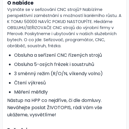
O nabídce
Vyznáte se v seřizování CNC strojů? Nabízíme
perspektivní zaměstnání s možností kariérního růstu. A
K TOMU 50000 NAVÍC POKUD NASTOUPÍTE. Hledáme
OBSLUHU/SEŘIZOVAČE CNC strojů do výrobní firmy v
Přerově. Poskytneme i ubytování v našich služebních
bytech. O co jde: Seřizovač, programátor, CNC,
obráběč, soustruh, frézka.
Obsluha a seřízení CNC řízených strojů
Obsluha 5-osých frézek i soustruhů
3 směnný režim (R/O/N, víkendy volno)
Čtení výkresů
Měření měřidly
Nástup na HPP co nejdříve, či dle domluvy.
Neváhejte poslat ŽIVOTOPIS, rádi Vám vše
ukážeme, vysvětlíme!