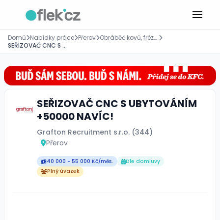
Domů
Nabídky práce
Přerov
Obráběč kovů, frézař, soustružník
SEŘIZOVAČ CNC S UBYTOVÁNÍM +50000 NAVÍC!
SEŘIZOVAČ CNC S UBYTOVÁNÍM
+50000 NAVÍC!
Grafton Recruitment s.r.o. (344)
Přerov
40 000 - 55 000 Kč/měs.
Dle domluvy
Plný úvazek