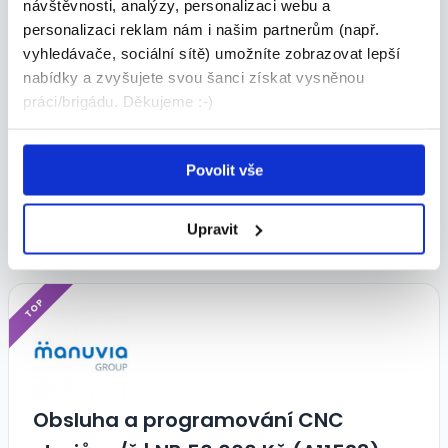
návštěvnosti, analýzy, personalizaci webu a
personalizaci reklam nám i našim partnerům (např.
vyhledávače, sociální sítě) umožníte zobrazovat lepší
nabídky a zvyšujete svou šanci získat vysněnou
Montáž v optice m/ž | NB 50 000
práci/brigádu. Děkujeme :-)
Kč (A11562)
33 000 - 38 000 Kč/
měs.
Povolit vše
Manuvia, a. s., organizační složka • Přerov
31.07.2026
Upravit
TOP
Obsluha a programování CNC