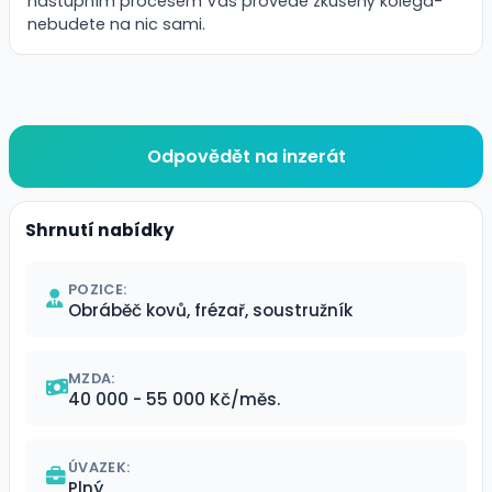
nástupním procesem Vás provede zkušený kolega-
nebudete na nic sami.
Odpovědět na inzerát
Shrnutí nabídky
POZICE:
Obráběč kovů, frézař, soustružník
MZDA:
40 000 - 55 000 Kč/měs.
ÚVAZEK:
Plný