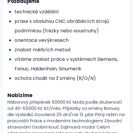
Požadujeme
technické vzdělání
praxe s obsluhou CNC obráběcích strojů
podmínkou (frézky nebo soustruhy)
orientace vevýkresech
znalost měřicích metod
vítáme znalost práce v systémech Siemens,
Fanuc, Haidenhain, Sinumerik
ochota chodit na 3 směny (R/O/N)
Nabízíme
Náborový příspěvek 50000 Kč Mzda podle zkušeností
od 40-55000 Kč Kč/měs. Příplatky za směny Bonusy
dle výsledků Dovolená 25 dní/rok 13. plat Pitný režim na
pracovišti Práce s moderními technologiemi Závodní
stravování Osobní kouč Zajímavá mzda! Celým