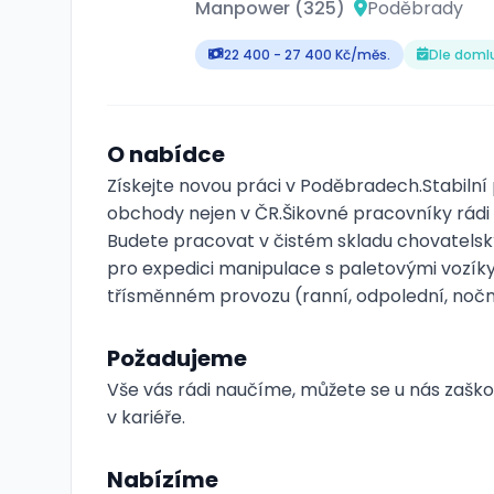
Manpower (325)
Poděbrady
22 400 - 27 400 Kč/měs.
Dle doml
O nabídce
Získejte novou práci v Poděbradech.Stabilní 
obchody nejen v ČR.Šikovné pracovníky rádi za
Budete pracovat v čistém skladu chovatelský
pro expedici manipulace s paletovými vozí
třísměnném provozu (ranní, odpolední, nočn
Požadujeme
Vše vás rádi naučíme, můžete se u nás zaškoli
v kariéře.
Nabízíme