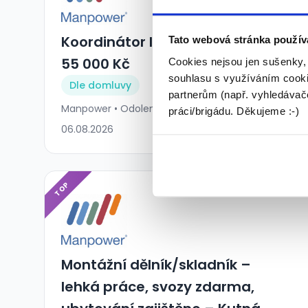
Koordinátor logistiky - mzda
Tato webová stránka použív
55 000 Kč
Cookies nejsou jen sušenky,
souhlasu s využíváním cooki
Dle domluvy
partnerům (např. vyhledávače
Manpower • Odolena Voda
práci/brigádu. Děkujeme :-)
06.08.2026
TOP
Montážní dělník/skladník –
lehká práce, svozy zdarma,