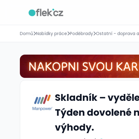
Domů
Nabídky práce
Poděbrady
Ostatní - doprava 
Skladník – vydělej
Týden dovolené na
výhody.