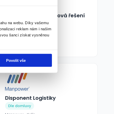
Specialista pro obalová řešení
bsahu na webu. Díky vašemu
50 000 - 70 000 Kč/
měs.
onalizaci reklam nám i našim
Manpower • Nymburk
 svou šanci získat vysněnou
02.08.2026
Povolit vše
Disponent Logistiky
Dle domluvy