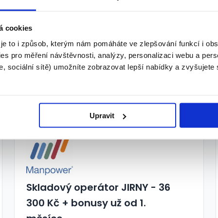
Skladník s VZV / 1 směna
á cookies
/mzda 38 000 Kč
 je to i způsob, kterým nám pomáháte ve zlepšování funkcí i o
es pro měření návštěvnosti, analýzy, personalizaci webu a pers
Dle domluvy
, sociální sítě) umožníte zobrazovat lepší nabídky a zvyšujete
Manpower • Rudná
06.08.2026
Upravit
Skladový operátor JIRNY - 36
300 Kč + bonusy už od 1.