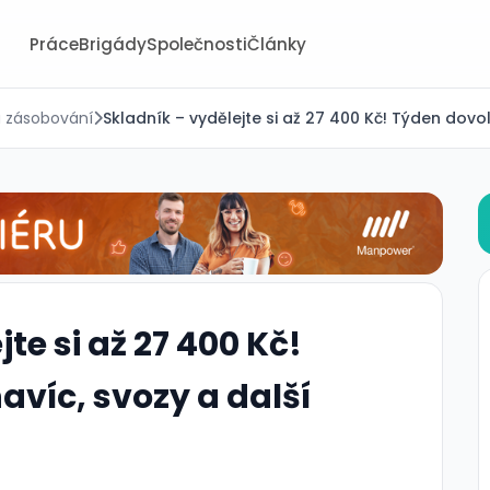
Práce
Brigády
Společnosti
Články
a zásobování
Skladník – vydělejte si až 27 400 Kč! Týden dovo
te si až 27 400 Kč!
víc, svozy a další