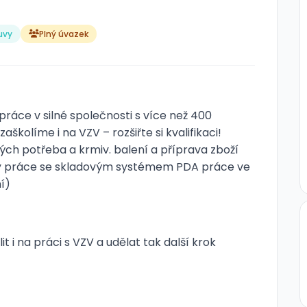
uvy
Plný úvazek
práce v silné společnosti s více než 400
školíme i na VZV – rozšiřte si kvalifikaci!
ch potřeba a krmiv. balení a příprava zboží
ky práce se skladovým systémem PDA práce ve
í)
t i na práci s VZV a udělat tak další krok