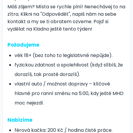
Máš zájem? Místa se rychle plní! Nenechávej to na
zítra. Klikni na "Odpovědět", napiš nám na sebe
kontakt a my se ti obratem ozveme. Pojď si
vydělat na Kladno ještě tento týden!
Požadujeme
věk 18+ (bez toho to legislativně nepůjde).
fyzickou zdatnost a spolehlivost (když slíbíš, že
dorazíš, tak prostě dorazíš).
vlastní auto / možnost dopravy – klíčové
hlavně pro ranní směnu na 5:00, kdy ještě MHD
moc nejezdí.
Nabízíme
férová kačka: 200 Kč / hodina čisté práce.