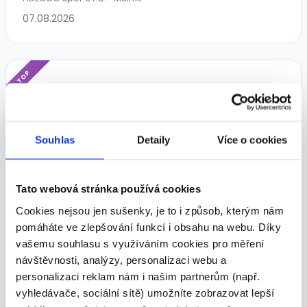
07.08.2026
TOP
Souhlas
Detaily
Více o cookies
Сотрудник распределительного
центра Amazon
Tato webová stránka používá cookies
218 - 239 Kč/
hod.
Cookies nejsou jen sušenky, je to i způsob, kterým nám
ADECCO spol. s r.o. • Libušín
pomáháte ve zlepšování funkcí i obsahu na webu. Díky
07.08.2026
vašemu souhlasu s využíváním cookies pro měření
návštěvnosti, analýzy, personalizaci webu a
personalizaci reklam nám i našim partnerům (např.
vyhledávače, sociální sítě) umožníte zobrazovat lepší
TOP