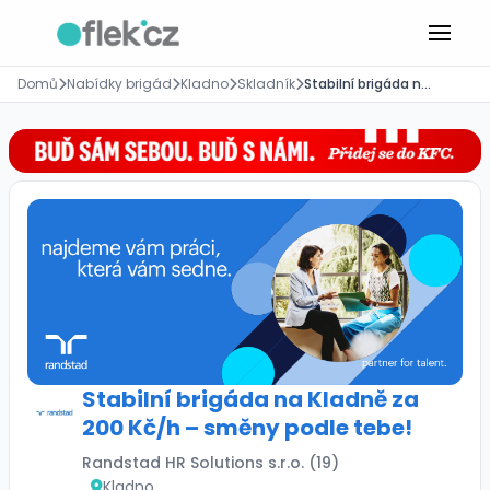
Domů
Nabídky brigád
Kladno
Skladník
Stabilní brigáda na Kladně za 200 Kč/h – směny podle tebe!
Stabilní brigáda na Kladně za
200 Kč/h – směny podle tebe!
Randstad HR Solutions s.r.o. (19)
Kladno