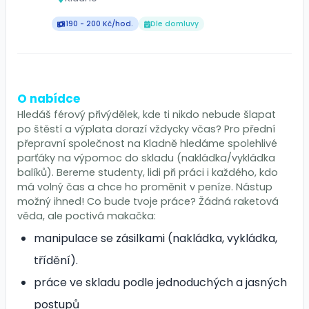
190 - 200 Kč/hod.
Dle domluvy
O nabídce
Hledáš férový přivýdělek, kde ti nikdo nebude šlapat
po štěstí a výplata dorazí vždycky včas? Pro přední
přepravní společnost na Kladně hledáme spolehlivé
parťáky na výpomoc do skladu (nakládka/vykládka
balíků). Bereme studenty, lidi při práci i každého, kdo
má volný čas a chce ho proměnit v peníze. Nástup
možný ihned! Co bude tvoje práce? Žádná raketová
věda, ale poctivá makačka:
manipulace se zásilkami (nakládka, vykládka,
třídění).
práce ve skladu podle jednoduchých a jasných
postupů