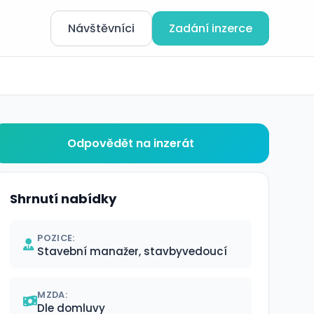
Návštěvníci
Zadání inzerce
Odpovědět na inzerát
Shrnutí nabídky
POZICE:
Stavební manažer, stavbyvedoucí
MZDA:
Dle domluvy