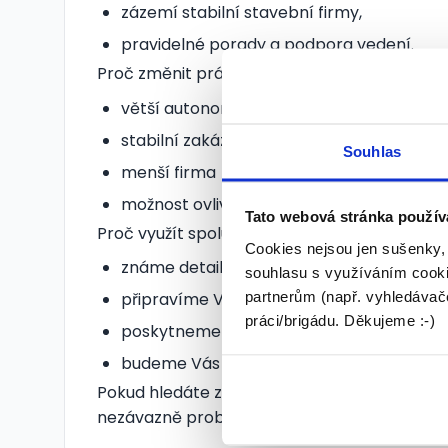
zázemí stabilní stavební firmy,
pravidelné porady a podpora vedení.
Proč změnit práci právě teď:
větší autonomie – budete mít projekty sk
stabilní zakázky bez výkyvů,
Souhlas
menší firma = rychlé rozhodování, méně a
možnost ovlivnit průběh i výsledky zakáze
Tato webová stránka použív
Proč využít spolupráci s námi:
Cookies nejsou jen sušenky,
známe detailně náplň práce i očekávání,
souhlasu s využíváním cooki
partnerům (např. vyhledávače
připravíme Vás na jednání s klientem,
práci/brigádu. Děkujeme :-)
poskytneme Vám reálný pohled na firmu,
budeme Vás provázet celým procesem.
Pokud hledáte změnu a chcete posunout svou 
nezávazně probereme.