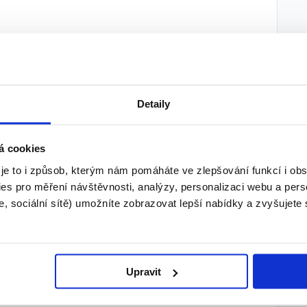
utečně „ve svých rukou“,
Detaily
dministrativy,
k.
á cookies
 je to i způsob, kterým nám pomáháte ve zlepšování funkcí i o
es pro měření návštěvnosti, analýzy, personalizaci webu a pers
, sociální sítě) umožníte zobrazovat lepší nabídky a zvyšujete
kariéru dál, ozvěte se nám. Rádi s Vámi vše
Upravit