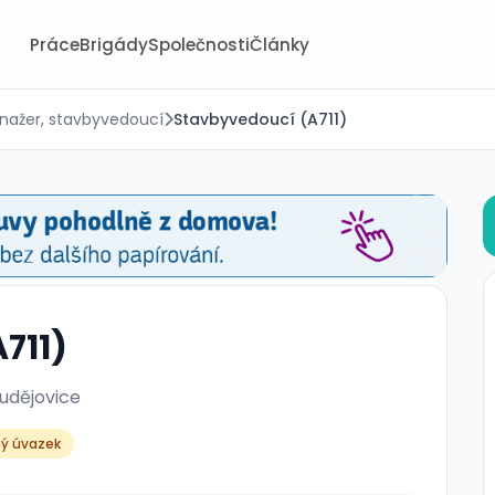
Práce
Brigády
Společnosti
Články
nažer, stavbyvedoucí
Stavbyvedoucí (A711)
711)
udějovice
ný úvazek