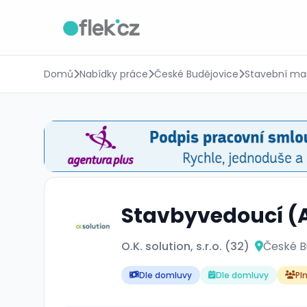
Domů
Nabídky práce
České Budějovice
Stavební ma
Stavbyvedoucí (A
O.K. solution, s.r.o. (32)
České B
Dle domluvy
Dle domluvy
Pl