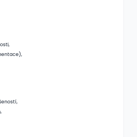
sti,
mentace),
šeností,
,