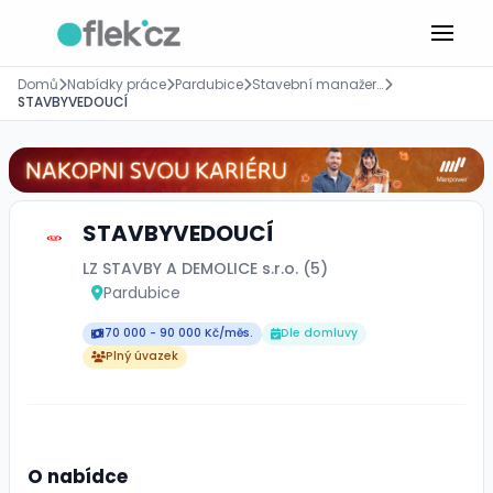
Domů
Nabídky práce
Pardubice
Stavební manažer, stavbyvedoucí
STAVBYVEDOUCÍ
STAVBYVEDOUCÍ
LZ STAVBY A DEMOLICE s.r.o. (5)
Pardubice
70 000 - 90 000 Kč/měs.
Dle domluvy
Plný úvazek
O nabídce