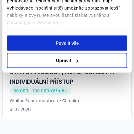
personalizaci reklam nám i našim partnerům (např.
LZ STAVBY A DEMOLICE s.r.o. • Pardubice
vyhledávače, sociální sítě) umožníte zobrazovat lepší
08.08.2026
nabídky a zvyšujete svou šanci získat vysněnou
práci/brigádu. Děkujeme :-)
Povolit vše
Upravit
STAVBYVEDOUCÍ | AUTO, BONUSY A
INDIVIDUÁLNÍ PŘÍSTUP
50 000 - 130 000 Kč/
měs.
Grafton Recruitment s.r.o. • Chrudim
31.07.2026