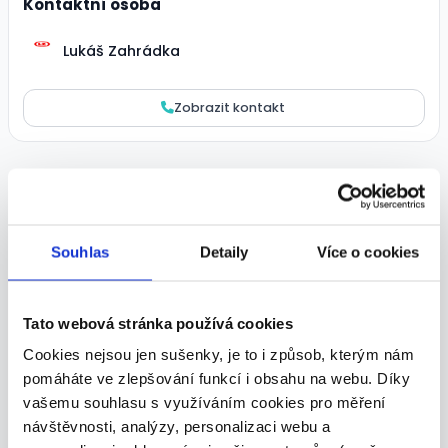
Kontaktní osoba
Lukáš Zahrádka
Zobrazit kontakt
Podobné nabídky
Souhlas
Detaily
Více o cookies
Tato webová stránka používá cookies
Cookies nejsou jen sušenky, je to i způsob, kterým nám
pomáháte ve zlepšování funkcí i obsahu na webu. Díky
STAVBYVEDOUCÍ
vašemu souhlasu s využíváním cookies pro měření
návštěvnosti, analýzy, personalizaci webu a
70 000 - 90 000 Kč/
měs.