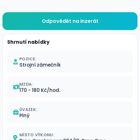
Odpovědět na inzerát
Shrnutí nabídky
POZICE:
Strojní zámečník
MZDA:
170 - 180 Kč/hod.
ÚVAZEK:
Plný
MÍSTO VÝKONU: