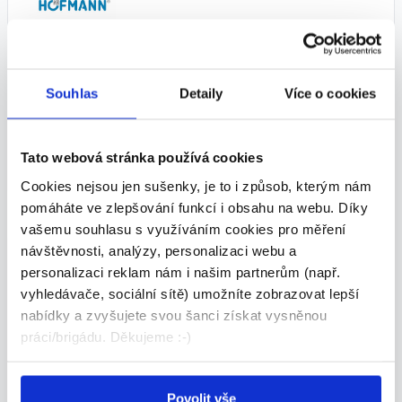
Mechanik️ | 1 směna | nábor.
příspěvek 40 000 Kč (A14062)
Souhlas
Detaily
Více o cookies
Dle domluvy
HOFMANN WIZARD s.r.o. • Kuřim
Tato webová stránka používá cookies
03.08.2026
Cookies nejsou jen sušenky, je to i způsob, kterým nám
pomáháte ve zlepšování funkcí i obsahu na webu. Díky
vašemu souhlasu s využíváním cookies pro měření
TOP
návštěvnosti, analýzy, personalizaci webu a
personalizaci reklam nám i našim partnerům (např.
vyhledávače, sociální sítě) umožníte zobrazovat lepší
nabídky a zvyšujete svou šanci získat vysněnou
práci/brigádu. Děkujeme :-)
‍Strojní montér️ | 1 směna | nábor.
příspěvek 40 000 Kč (A14058)
Povolit vše