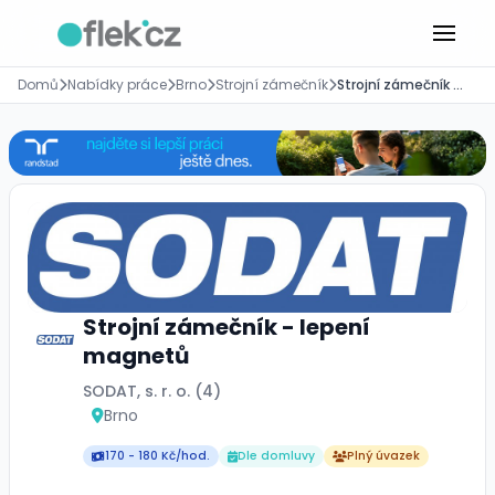
Domů
Nabídky práce
Brno
Strojní zámečník
Strojní zámečník - lepení magnetů
Strojní zámečník - lepení
magnetů
SODAT, s. r. o. (4)
Brno
170 - 180 Kč/hod.
Dle domluvy
Plný úvazek