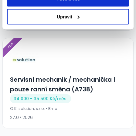
32 000 - 35 000 Kč/
měs.
HOFMANN WIZARD s.r.o. • Kuřim
Upravit
03.08.2026
TOP
Servisní mechanik / mechanička |
pouze ranní směna (A738)
34 000 - 35 500 Kč/
měs.
O.K. solution, s.r.o. • Brno
27.07.2026