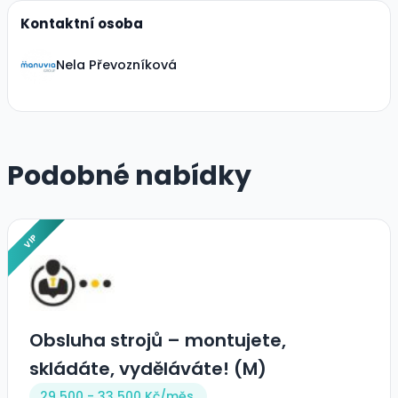
Kontaktní osoba
Nela Převozníková
Podobné nabídky
VIP
Obsluha strojů – montujete,
skládáte, vyděláváte! (M)
29 500 - 33 500 Kč/
měs.