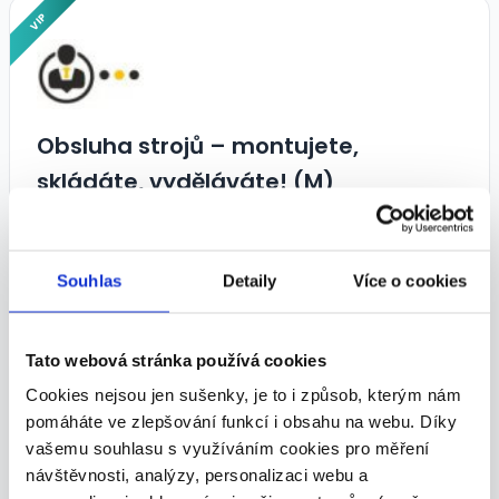
VIP
Obsluha strojů – montujete,
skládáte, vyděláváte! (M)
29 500 - 33 500 Kč/
měs.
Pragolematik s.r.o. • Frýdek-Místek
Souhlas
Detaily
Více o cookies
24.07.2026
Tato webová stránka používá cookies
VIP
Cookies nejsou jen sušenky, je to i způsob, kterým nám
pomáháte ve zlepšování funkcí i obsahu na webu. Díky
vašemu souhlasu s využíváním cookies pro měření
návštěvnosti, analýzy, personalizaci webu a