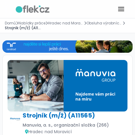
Domů
Nabídky práce
Hradec nad Moravicí
Obsluha výrobních strojů
Strojník (m/ž) (A11565)
Strojník (m/ž) (A11565)
Manuvia, a. s., organizační složka (266)
Hradec nad Moravicí