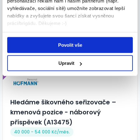
Obsluha strojů – montujete,
personalizaci reklam nám i našim partnerům (např.
vyhledávače, sociální sítě) umožníte zobrazovat lepší
skládáte, vyděláváte! (M)
nabídky a zvyšujete svou šanci získat vysněnou
29 500 - 33 500 Kč/
měs.
práci/brigádu. Děkujeme :-)
Pragolematik s.r.o. • Ostrava
24.07.2026
Povolit vše
Upravit
TOP
Hledáme šikovného seřizovače –
kmenová pozice - náborový
příspěvek (A13475)
40 000 - 54 000 Kč/
měs.