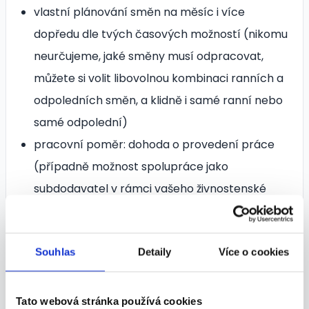
vlastní plánování směn na měsíc i více
dopředu dle tvých časových možností (nikomu
neurčujeme, jaké směny musí odpracovat,
můžete si volit libovolnou kombinaci ranních a
odpoledních směn, a klidně i samé ranní nebo
samé odpolední)
pracovní poměr: dohoda o provedení práce
(případně možnost spolupráce jako
subdodavatel v rámci vašeho živnostenské
oprávnění)
možnost postupu na vedoucí a trenérské
Souhlas
Detaily
Více o cookies
pozice s dalšími příplatky
možnost zajištění Multisport karty
(zaměstnanecké i doprovodné)
Tato webová stránka používá cookies