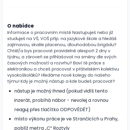
O nabídce
Informace o pracovním místě Nastupuješ nebo již
studuješ na VŠ, VOŠ příp. na jazykové škole a hledáš
zajímavou, skvěle placenou, dlouhodobou brigádu?
Chtěl/a bys pracovat pravidelně alespoň 2 dny v
týdnu, a zároveň se přihlašovat na směny dle svých
časových možností a rozvrhu? Baví tě práce s
elektronikou a chceš pracovat v přátelském kolektivu
vysokoškoláků? Hledáme nové kolegy do našeho
týmu! Kdy je možný nástup a kde budeš pracovat?
nástup je možný ihned (pokud vidíš tento
inzerát, probíhá nábor - nevolej a rovnou
reaguj přes tlačítko ODPOVĚDĚT)
místo výkonu práce je ve Strančicích u Prahy,
poblíž metra „C“ Roztyly