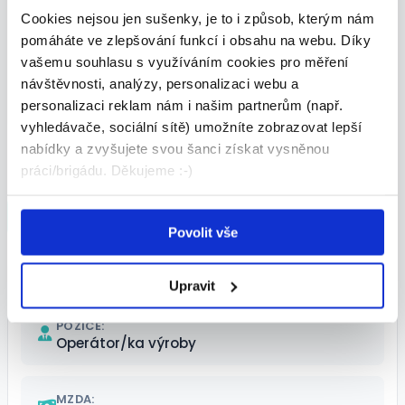
profesionální a osobní přístup ke každému
Cookies nejsou jen sušenky, je to i způsob, kterým nám
pomáháte ve zlepšování funkcí i obsahu na webu. Díky
našemu kolegovi je samozřejmostí
vašemu souhlasu s využíváním cookies pro měření
individuální příplatky za splnění požadované
návštěvnosti, analýzy, personalizaci webu a
produktivity
personalizaci reklam nám i našim partnerům (např.
vyhledávače, sociální sítě) umožníte zobrazovat lepší
nabídky a zvyšujete svou šanci získat vysněnou
práci/brigádu. Děkujeme :-)
Odpovědět na inzerát
Povolit vše
Shrnutí nabídky
Upravit
POZICE:
Operátor/ka výroby
MZDA: