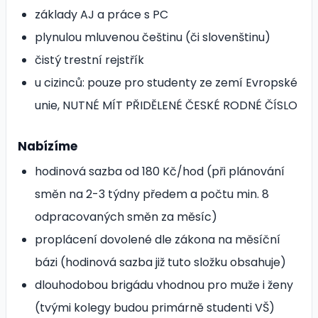
základy AJ a práce s PC
plynulou mluvenou češtinu (či slovenštinu)
čistý trestní rejstřík
u cizinců: pouze pro studenty ze zemí Evropské
unie, NUTNÉ MÍT PŘIDĚLENÉ ČESKÉ RODNÉ ČÍSLO
Nabízíme
hodinová sazba od 180 Kč/hod (při plánování
směn na 2-3 týdny předem a počtu min. 8
odpracovaných směn za měsíc)
proplácení dovolené dle zákona na měsíční
bázi (hodinová sazba již tuto složku obsahuje)
dlouhodobou brigádu vhodnou pro muže i ženy
(tvými kolegy budou primárně studenti VŠ)