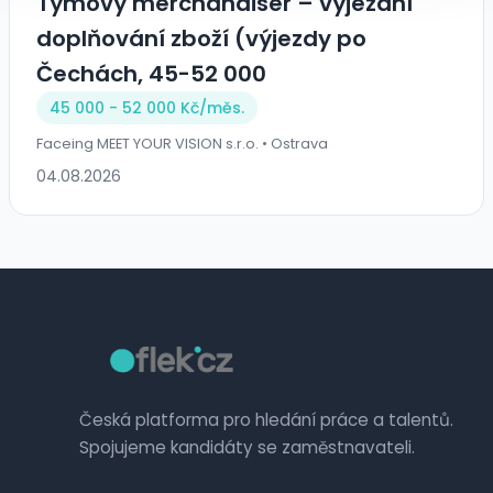
Týmový merchandiser – výjezdní
doplňování zboží (výjezdy po
Čechách, 45-52 000
45 000 - 52 000 Kč/
měs.
Faceing MEET YOUR VISION s.r.o. • Ostrava
04.08.2026
Česká platforma pro hledání práce a talentů.
Spojujeme kandidáty se zaměstnavateli.