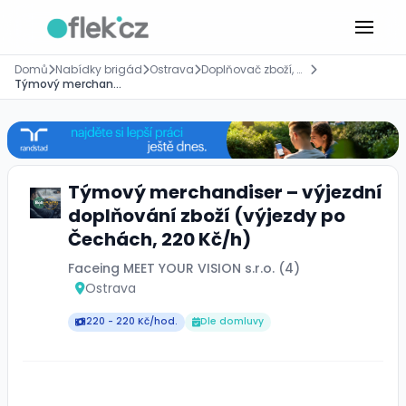
Domů
Nabídky brigád
Ostrava
Doplňovač zboží, merchandiser
Týmový merchandiser – výjezdní doplňování zboží (výjezdy po Čechách, 220 Kč/h)
Týmový merchandiser – výjezdní
doplňování zboží (výjezdy po
Čechách, 220 Kč/h)
Faceing MEET YOUR VISION s.r.o. (4)
Ostrava
220 - 220 Kč/hod.
Dle domluvy