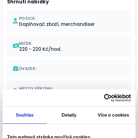
Shrnutí nabídky
POZICE:
Doplňovač zboží, merchandiser
MZDA:
220 - 220 Kč/hod.
ÚVAZEK:
MÍSTO VÝKONU:
Ostrava, Ostrava
TERMÍN NÁSTUPU:
Souhlas
Detaily
Více o cookies
Dle domluvy
Tato webová stránka používá cookies