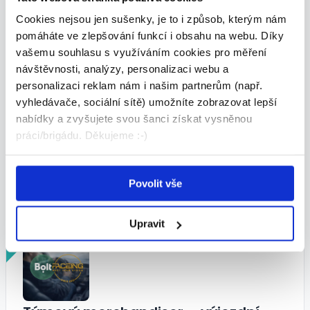
VHODNÉ PRO:
Absolventi
Cookies nejsou jen sušenky, je to i způsob, kterým nám
pomáháte ve zlepšování funkcí i obsahu na webu. Díky
vašemu souhlasu s využíváním cookies pro měření
Kontaktní osoba
návštěvnosti, analýzy, personalizaci webu a
personalizaci reklam nám i našim partnerům (např.
Adrian Kolář
vyhledávače, sociální sítě) umožníte zobrazovat lepší
nabídky a zvyšujete svou šanci získat vysněnou
práci/brigádu. Děkujeme :-)
Podobné nabídky
Povolit vše
Upravit
VIP