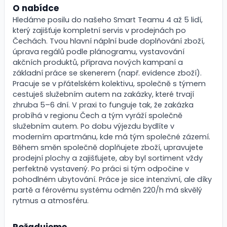
O nabídce
Hledáme posilu do našeho Smart Teamu 4 až 5 lidí,
který zajišťuje kompletní servis v prodejnách po
Čechách. Tvou hlavní náplní bude doplňování zboží,
úprava regálů podle plánogramu, vystavování
akčních produktů, příprava nových kampaní a
základní práce se skenerem (např. evidence zboží).
Pracuje se v přátelském kolektivu, společně s týmem
cestuješ služebním autem na zakázky, které trvají
zhruba 5–6 dní. V praxi to funguje tak, že zakázka
probíhá v regionu Čech a tým vyráží společně
služebním autem. Po dobu výjezdu bydlíte v
moderním apartmánu, kde má tým společné zázemí.
Během směn společně doplňujete zboží, upravujete
prodejní plochy a zajišťujete, aby byl sortiment vždy
perfektně vystavený. Po práci si tým odpočine v
pohodlném ubytování. Práce je sice intenzivní, ale díky
partě a férovému systému odměn 220/h má skvělý
rytmus a atmosféru.
Požadujeme