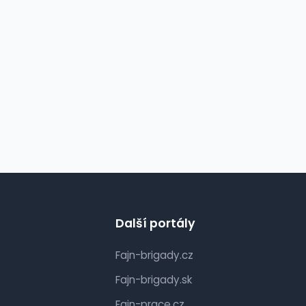
Další portály
Fajn-brigady.cz
Fajn-brigady.sk
Fajn-prace.cz