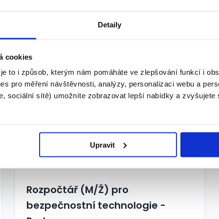
v Pokud hledáte stabilní spolupráci, kde budete
agendy, může to být ideální příležitost právě
Detaily
á cookies
 je to i způsob, kterým nám pomáháte ve zlepšování funkcí i o
es pro měření návštěvnosti, analýzy, personalizaci webu a pers
, sociální sítě) umožníte zobrazovat lepší nabídky a zvyšujete
Upravit
Rozpočtář (M/Ž) pro
bezpečnostní technologie -