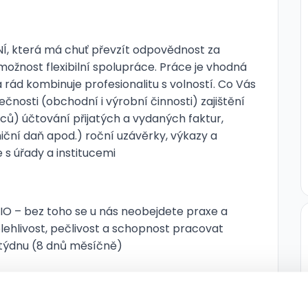
která má chuť převzít odpovědnost za
možnost flexibilní spolupráce. Práce je vhodná
rád kombinuje profesionalitu s volností. Co Vás
čnosti (obchodní i výrobní činnosti) zajištění
) účtování přijatých a vydaných faktur,
iční daň apod.) roční uzávěrky, výkazy a
s úřady a institucemi
 – bez toho se u nás neobejdete praxe a
lehlivost, pečlivost a schopnost pracovat
týdnu (8 dnů měsíčně)
 objemu práce práce z domova (home office)