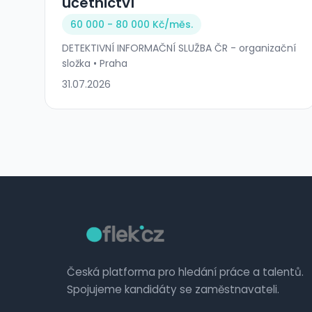
účetnictví
60 000 - 80 000 Kč/
měs.
DETEKTIVNÍ INFORMAČNÍ SLUŽBA ČR - organizační
složka • Praha
31.07.2026
Česká platforma pro hledání práce a talentů.
Spojujeme kandidáty se zaměstnavateli.