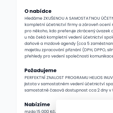
O nabídce
Hledáme ZKUŠENOU A SAMOSTATNOU ÚČETNÍ, 
kompletní účetnictví firmy a zároveň ocení 
pro někoho, kdo preferuje zkrácený úvazek a 
u nás čeká kompletní vedení účetnictví spole
daňové a mzdové agendy (cca 5 zaměstnanců
majetku zpracování přiznání (DPH, DPPO, siln
přehledy pro vedení společnosti komunikace 
Požadujeme
PERFEKTNÍ ZNALOST PROGRAMU HELIOS INUVIO
jistota v samostatném vedení účetnictví spo
samostatně časová dostupnost cca 2 dny v 
Nabízíme
mzda 15 000 Kč, případně dle dohody podle