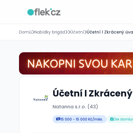
Domů
Nabídky brigád
Účetní
Účetní l Zkrácený úv
Účetní l Zkrácený
Natanna s.r.o. (43)
15 000 - 15 000 Kč/měs.
Dle domlu