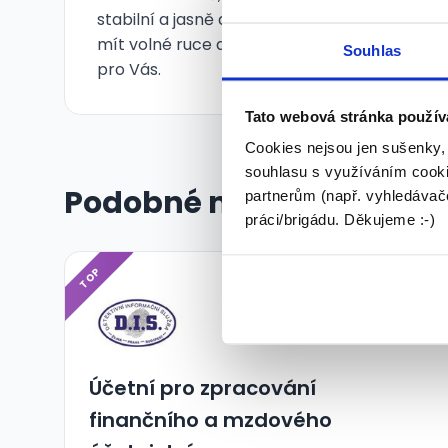
stabilní a jasně daná práce příjemný kolekti
mít volné ruce a zároveň jistotu dlouhodobé 
Souhlas
pro Vás.
Tato webová stránka použív
Cookies nejsou jen sušenky,
souhlasu s využíváním cooki
Podobné nabídky
partnerům (např. vyhledávače
práci/brigádu. Děkujeme :-)
TOP
Účetní pro zpracování
finančního a mzdového