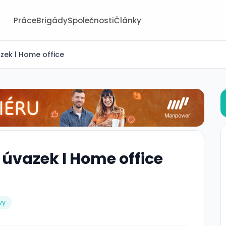
Práce
Brigády
Společnosti
Články
azek l Home office
 úvazek l Home office
vy