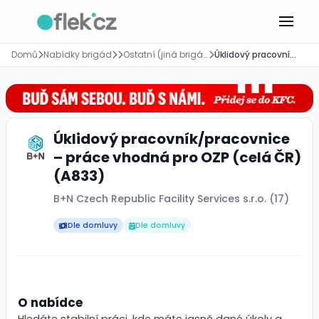
Domů
Nabídky brigád
Ostatní (jiná brigáda)
Úklidový pracovník/pracovnice – práce vhodná pro OZP (celá ČR) (A833)
Úklidový pracovník/pracovnice
– práce vhodná pro OZP (celá ČR)
(A833)
B+N Czech Republic Facility Services s.r.o. (17)
Dle domluvy
Dle domluvy
O nabídce
Hledáte stabilní práci, kde máte jasně dané úkoly a