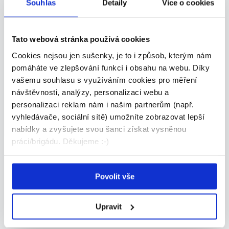
Souhlas
Detaily
Více o cookies
Ostatní (jiná brigáda)
MZDA:
Tato webová stránka používá cookies
Dle domluvy
Cookies nejsou jen sušenky, je to i způsob, kterým nám
pomáháte ve zlepšování funkcí i obsahu na webu. Díky
vašemu souhlasu s využíváním cookies pro měření
ÚVAZEK:
návštěvnosti, analýzy, personalizaci webu a
personalizaci reklam nám i našim partnerům (např.
TERMÍN NÁSTUPU:
vyhledávače, sociální sítě) umožníte zobrazovat lepší
Dle domluvy
nabídky a zvyšujete svou šanci získat vysněnou
práci/brigádu. Děkujeme :-)
Kontaktní osoba
Povolit vše
Olena Hoia
Upravit