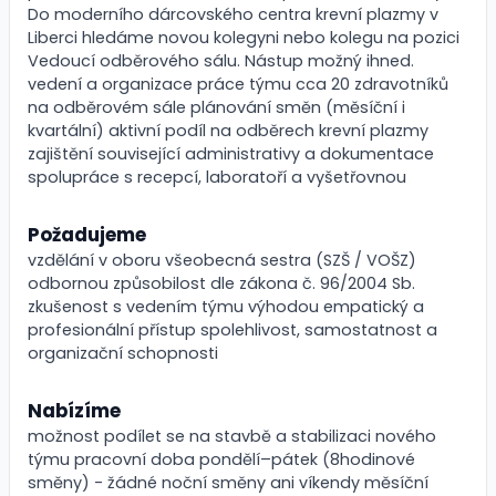
Do moderního dárcovského centra krevní plazmy v
Liberci hledáme novou kolegyni nebo kolegu na pozici
Vedoucí odběrového sálu. Nástup možný ihned.
vedení a organizace práce týmu cca 20 zdravotníků
na odběrovém sále plánování směn (měsíční i
kvartální) aktivní podíl na odběrech krevní plazmy
zajištění související administrativy a dokumentace
spolupráce s recepcí, laboratoří a vyšetřovnou
Požadujeme
vzdělání v oboru všeobecná sestra (SZŠ / VOŠZ)
odbornou způsobilost dle zákona č. 96/2004 Sb.
zkušenost s vedením týmu výhodou empatický a
profesionální přístup spolehlivost, samostatnost a
organizační schopnosti
Nabízíme
možnost podílet se na stavbě a stabilizaci nového
týmu pracovní doba pondělí–pátek (8hodinové
směny) - žádné noční směny ani víkendy měsíční