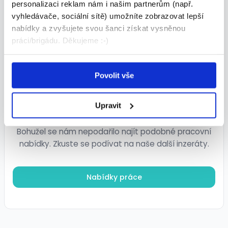
personalizaci reklam nám i našim partnerům (např.
vyhledávače, sociální sítě) umožníte zobrazovat lepší
nabídky a zvyšujete svou šanci získat vysněnou
práci/brigádu. Děkujeme :-)
Podobné nabídky
Povolit vše
Upravit
Podobné nabídky nebyly nalezeny
Bohužel se nám nepodařilo najít podobné pracovní
nabídky. Zkuste se podívat na naše další inzeráty.
Nabídky práce