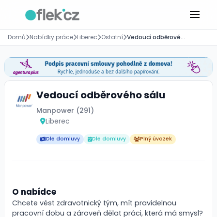
Domů
Nabídky práce
Liberec
Ostatní
Vedoucí odběrového sálu
Vedoucí odběrového sálu
Manpower (291)
Liberec
Dle domluvy
Dle domluvy
Plný úvazek
O nabídce
Chcete vést zdravotnický tým, mít pravidelnou
pracovní dobu a zároveň dělat práci, která má smysl?