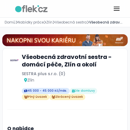
Domů
Nabídky práce
Zlín
Všeobecná sestra
Všeobecná zdravotní sestra - domácí péče, Zlín a okolí
Všeobecná zdravotní sestra -
domácí péče, Zlín a okolí
SESTRA plus s.r.o. (0)
Zlín
45 000 - 45 000 Kč/měs.
Dle domluvy
Plný úvazek
Zkrácený úvazek
O nabídce