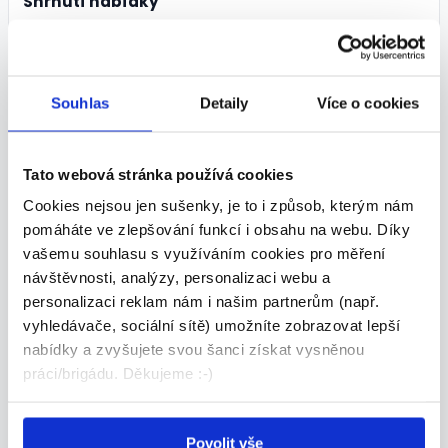
Shrnutí nabídky
POZICE:
Všeobecná sestra
Souhlas
Detaily
Více o cookies
MZDA:
45 000 - 45 000 Kč/měs.
Tato webová stránka používá cookies
Cookies nejsou jen sušenky, je to i způsob, kterým nám
ÚVAZEK:
pomáháte ve zlepšování funkcí i obsahu na webu. Díky
Plný, Zkrácený
vašemu souhlasu s využíváním cookies pro měření
návštěvnosti, analýzy, personalizaci webu a
MÍSTO VÝKONU:
personalizaci reklam nám i našim partnerům (např.
Zlín, Na Požáře 144, Zlín
vyhledávače, sociální sítě) umožníte zobrazovat lepší
nabídky a zvyšujete svou šanci získat vysněnou
práci/brigádu. Děkujeme :-)
TERMÍN NÁSTUPU:
Dle domluvy
Povolit vše