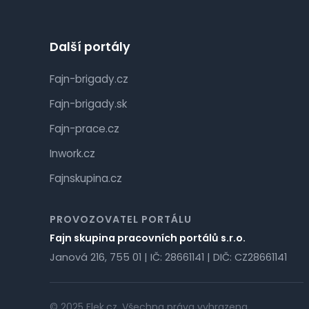
Další portály
Fajn-brigady.cz
Fajn-brigady.sk
Fajn-prace.cz
Inwork.cz
Fajnskupina.cz
PROVOZOVATEL PORTÁLU
Fajn skupina pracovních portálů s.r.o.
Janová 216, 755 01 | IČ: 28661141 | DIČ: CZ28661141
© 2025 Flek.cz. Všechna práva vyhrazena.