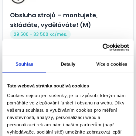
Obsluha strojů – montujete,
skládáte, vyděláváte! (M)
29 500 - 33 500 Kč/
měs.
Pragolematik s.r.o. • Frýdek-Místek
24.07.2026
Souhlas
Detaily
Více o cookies
VIP
Tato webová stránka používá cookies
Cookies nejsou jen sušenky, je to i způsob, kterým nám
pomáháte ve zlepšování funkcí i obsahu na webu. Díky
vašemu souhlasu s využíváním cookies pro měření
Obsluha strojů – montujete,
návštěvnosti, analýzy, personalizaci webu a
skládáte, vyděláváte! (M)
personalizaci reklam nám i našim partnerům (např.
29 500 - 33 500 Kč/
měs.
vyhledávače, sociální sítě) umožníte zobrazovat lepší