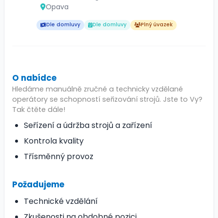
Opava
Dle domluvy
Dle domluvy
Plný úvazek
O nabídce
Hledáme manuálně zručné a technicky vzdělané
operátory se schopností seřizování strojů. Jste to Vy?
Tak čtěte dále!
Seřízení a údržba strojů a zařízení
Kontrola kvality
Třísměnný provoz
Požadujeme
Technické vzdělání
Zkušenosti na obdobné pozici