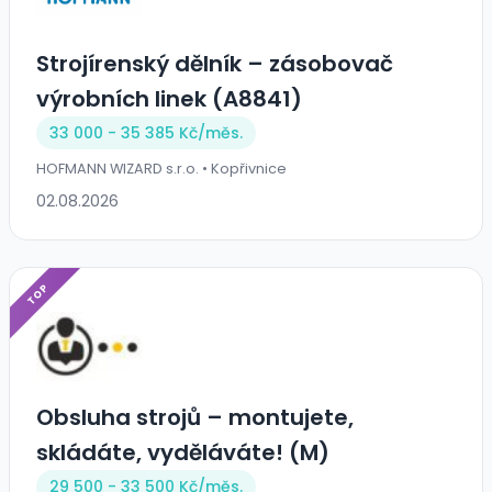
Strojírenský dělník – zásobovač
výrobních linek (A8841)
33 000 - 35 385 Kč/
měs.
HOFMANN WIZARD s.r.o. • Kopřivnice
02.08.2026
TOP
Obsluha strojů – montujete,
skládáte, vyděláváte! (M)
29 500 - 33 500 Kč/
měs.