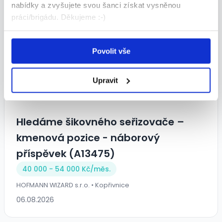
nabídky a zvyšujete svou šanci získat vysněnou
Pragolematik s.r.o. • Ostrava
práci/brigádu. Děkujeme :-)
24.07.2026
Povolit vše
TOP
Upravit
Hledáme šikovného seřizovače –
kmenová pozice - náborový
příspěvek (A13475)
40 000 - 54 000 Kč/
měs.
HOFMANN WIZARD s.r.o. • Kopřivnice
06.08.2026