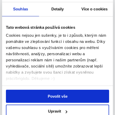
Dle domluvy
Souhlas
Detaily
Více o cookies
Manpower • Praha
24.07.2026
Tato webová stránka používá cookies
Cookies nejsou jen sušenky, je to i způsob, kterým nám
pomáháte ve zlepšování funkcí i obsahu na webu. Díky
vašemu souhlasu s využíváním cookies pro měření
návštěvnosti, analýzy, personalizaci webu a
personalizaci reklam nám i našim partnerům (např.
vyhledávače, sociální sítě) umožníte zobrazovat lepší
Specialista digitálního tisku (ž/m)
nabídky a zvyšujete svou šanci získat vysněnou
práci/brigádu. Děkujeme :-)
(A13219)
Dle domluvy
Povolit vše
HOFMANN WIZARD s.r.o. • Bor
24.07.2026
Upravit