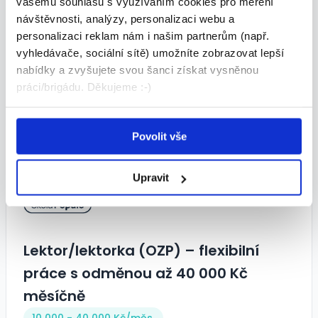
vašemu souhlasu s využíváním cookies pro měření
práce s odměnou až 40 000 Kč
návštěvnosti, analýzy, personalizaci webu a
personalizaci reklam nám i našim partnerům (např.
měsíčně
vyhledávače, sociální sítě) umožníte zobrazovat lepší
10 000 - 40 000 Kč/
měs.
nabídky a zvyšujete svou šanci získat vysněnou
práci/brigádu. Děkujeme :-)
Škola Populo • Brno
05.08.2026
Povolit vše
TOP
Upravit
Lektor/lektorka (OZP) – flexibilní
práce s odměnou až 40 000 Kč
měsíčně