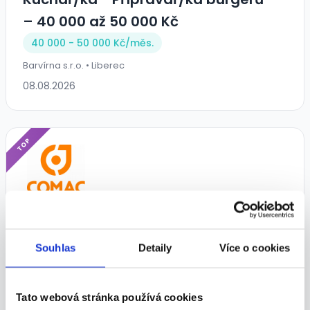
– 40 000 až 50 000 Kč
40 000 - 50 000 Kč/
měs.
Barvírna s.r.o. • Liberec
08.08.2026
TOP
Super práce v gastro provozu |
Nástup IHNED
Souhlas
Detaily
Více o cookies
Dle domluvy
Comac jobs s.r.o. • Český Těšín
Tato webová stránka používá cookies
07.08.2026