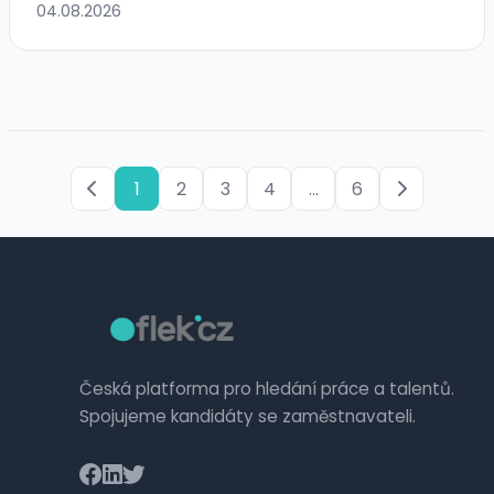
04.08.2026
1
2
3
4
...
6
Česká platforma pro hledání práce a talentů.
Spojujeme kandidáty se zaměstnavateli.