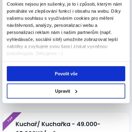
Cookies nejsou jen sušenky, je to i způsob, kterým nám
pomáháte ve zlepšování funkcí i obsahu na webu. Díky
vašemu souhlasu s využíváním cookies pro měření
TOP
návštěvnosti, analýzy, personalizaci webu a
personalizaci reklam nám i našim partnerům (např.
vyhledávače, sociální sítě) umožníte zobrazovat lepší
nabídky a zvyšujete svou šanci získat vysněnou
práci/brigádu. Děkujeme :-)
Pizzař - Praha, až 2500,-/den,
Multisport karta, flexibilní směny
Povolit vše
2 000 - 2 500 Kč/Den
Joshi s.r.o. • Praha
Upravit
07.08.2026
TOP
Kuchař/ Kuchařka - 49.000-