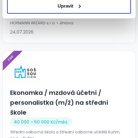
13. mzda (A14100)
Upravit
55 000 - 65 000 Kč/
měs.
HOFMANN WIZARD s.r.o. • Jihlava
24.07.2026
TOP
Ekonomka / mzdová účetní /
personalistka (m/ž) na střední
škole
40 000 - 50 000 Kč/
měs.
Střední odborná škola a Střední odborné učiliště Kuřim,