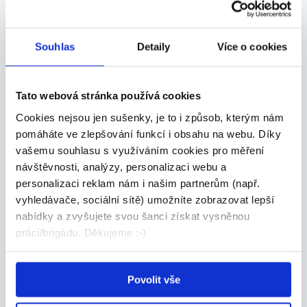
TOP
Souhlas
Detaily
Více o cookies
Senior Financial Controller
Tato webová stránka používá cookies
Dle domluvy
Cookies nejsou jen sušenky, je to i způsob, kterým nám
pomáháte ve zlepšování funkcí i obsahu na webu. Díky
Manpower • Liberec
vašemu souhlasu s využíváním cookies pro měření
27.07.2026
návštěvnosti, analýzy, personalizaci webu a
personalizaci reklam nám i našim partnerům (např.
vyhledávače, sociální sítě) umožníte zobrazovat lepší
TOP
nabídky a zvyšujete svou šanci získat vysněnou
práci/brigádu. Děkujeme :-)
Povolit vše
Hlavní účetní | až 65 000 Kč/m +