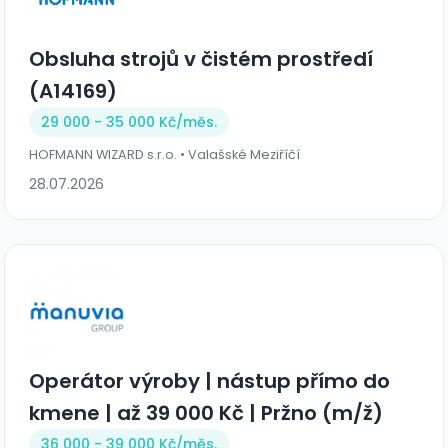
Obsluha strojů v čistém prostředí
(A14169)
29 000 - 35 000 Kč/
měs.
HOFMANN WIZARD s.r.o. • Valašské Meziříčí
28.07.2026
Operátor výroby | nástup přímo do
kmene | až 39 000 Kč | Pržno (m/ž)
36 000 - 39 000 Kč/
měs.