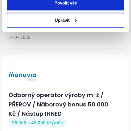
Operátor výroby pouze 1 SMĚNA -
Povolit vše
Ostrov u Stříbra
33 000 - 35 000 Kč/
měs.
Upravit
Grafton Recruitment s.r.o. • Stříbro
27.07.2026
Odborný operátor výroby m-ž /
PŘEROV / Náborový bonus 50 000
Kč / Nástup IHNED
38 000 - 45 000 Kč/
měs.