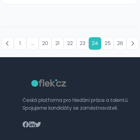
1
...
20
21
22
23
24
25
26
Česká platforma pro hledání práce a talentů.
Spojujeme kandidáty se zaměstnavateli.