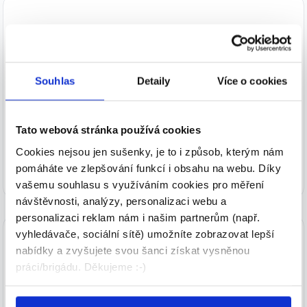
Souhlas
Detaily
Více o cookies
Směnový mistr/mistryně výroby | 2
směny
Tato webová stránka používá cookies
60 000 - 65 000 Kč/
měs.
Cookies nejsou jen sušenky, je to i způsob, kterým nám
EMONA KRONI s.r.o. • Stod
pomáháte ve zlepšování funkcí i obsahu na webu. Díky
27.07.2026
vašemu souhlasu s využíváním cookies pro měření
návštěvnosti, analýzy, personalizaci webu a
personalizaci reklam nám i našim partnerům (např.
vyhledávače, sociální sítě) umožníte zobrazovat lepší
nabídky a zvyšujete svou šanci získat vysněnou
práci/brigádu. Děkujeme :-)