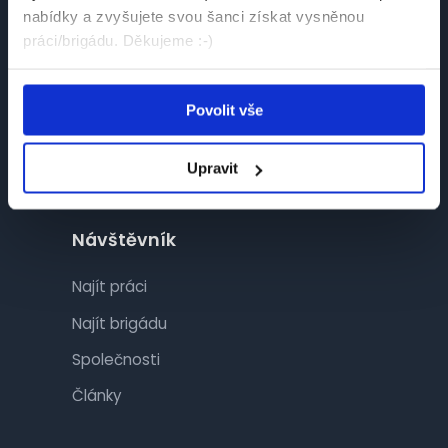
nabídky a zvyšujete svou šanci získat vysněnou
práci/brigádu. Děkujeme :-)
Česká platforma pro hledání práce a talentů.
Spojujeme kandidáty se zaměstnavateli.
Povolit vše
Upravit
Návštěvník
Najít práci
Najít brigádu
Společnosti
Články