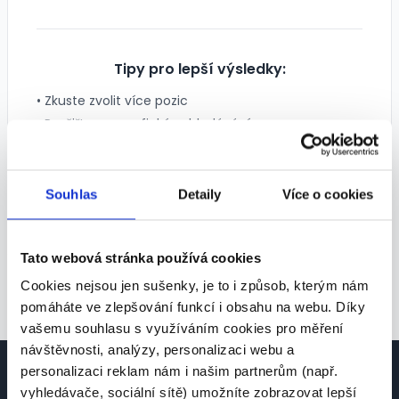
Tipy pro lepší výsledky:
• Zkuste zvolit více pozic
• Rozšiřte geografické vyhledávání
• Odstraňte některé filtry
Souhlas
Detaily
Více o cookies
Tato webová stránka používá cookies
Cookies nejsou jen sušenky, je to i způsob, kterým nám
1
2
3
pomáháte ve zlepšování funkcí i obsahu na webu. Díky
vašemu souhlasu s využíváním cookies pro měření
návštěvnosti, analýzy, personalizaci webu a
personalizaci reklam nám i našim partnerům (např.
vyhledávače, sociální sítě) umožníte zobrazovat lepší