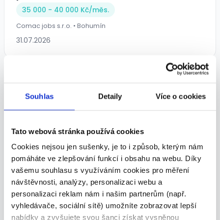
35 000 - 40 000 Kč/
měs.
Comac jobs s.r.o. • Bohumín
31.07.2026
Souhlas
Detaily
Více o cookies
Tato webová stránka používá cookies
Řidič sk. C | Jen v areálu firmy | od
Cookies nejsou jen sušenky, je to i způsob, kterým nám
35 000 Kč | Bohumín
pomáháte ve zlepšování funkcí i obsahu na webu. Díky
35 000 - 42 000 Kč/
měs.
vašemu souhlasu s využíváním cookies pro měření
návštěvnosti, analýzy, personalizaci webu a
Comac jobs s.r.o. • Bohumín
personalizaci reklam nám i našim partnerům (např.
24.07.2026
vyhledávače, sociální sítě) umožníte zobrazovat lepší
nabídky a zvyšujete svou šanci získat vysněnou