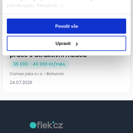
práci/brigádu. Děkujeme :-)
Povolit vše
Upravit
Hledáme seřizovače! Stabilní
práce s atraktivní mzdou
35 000 - 40 000 Kč/
měs.
Comac jobs s.r.o. • Bohumín
24.07.2026