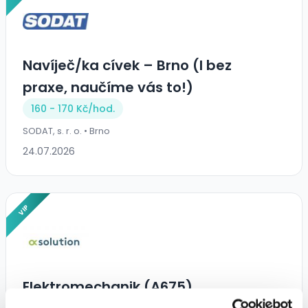
Navíječ/ka cívek – Brno (I bez
praxe, naučíme vás to!)
160 - 170 Kč/
hod.
SODAT, s. r. o. • Brno
24.07.2026
VIP
Elektromechanik (A675)