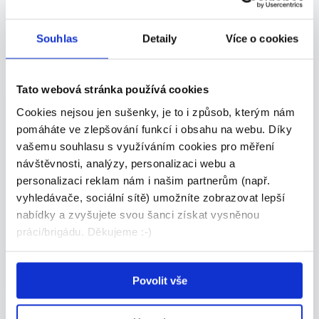
Dle domluvy
O.K. solution, s.r.o. • Brno
Souhlas
Detaily
Více o cookies
23.07.2026
Tato webová stránka používá cookies
VIP
Cookies nejsou jen sušenky, je to i způsob, kterým nám
pomáháte ve zlepšování funkcí i obsahu na webu. Díky
vašemu souhlasu s využíváním cookies pro měření
návštěvnosti, analýzy, personalizaci webu a
personalizaci reklam nám i našim partnerům (např.
Elektromontér | montážní projekty
vyhledávače, sociální sítě) umožníte zobrazovat lepší
ČR (A728)
nabídky a zvyšujete svou šanci získat vysněnou
Dle domluvy
práci/brigádu. Děkujeme :-)
O.K. solution, s.r.o. • Brno
22.07.2026
Povolit vše