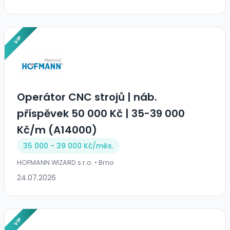
VIP
️Operátor CNC strojů ️| náb.
příspěvek 50 000 Kč | 35-39 000
Kč/m (A14000)
35 000 - 39 000 Kč/
měs.
HOFMANN WIZARD s.r.o. • Brno
24.07.2026
VIP