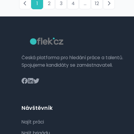
1
2
3
4
...
12
Česká platforma pro hledání práce a talentů.
Spojujeme kandidáty se zaměstnavateli.
Návštěvník
Najít práci
Najít brigádu