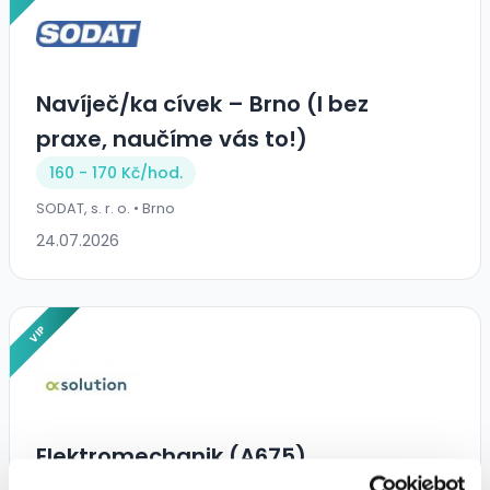
Navíječ/ka cívek – Brno (I bez
praxe, naučíme vás to!)
160 - 170 Kč/
hod.
SODAT, s. r. o. • Brno
24.07.2026
VIP
Elektromechanik (A675)