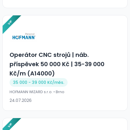
VIP
️Operátor CNC strojů ️| náb.
příspěvek 50 000 Kč | 35-39 000
Kč/m (A14000)
35 000 - 39 000 Kč/
měs.
HOFMANN WIZARD s.r.o. • Brno
24.07.2026
VIP