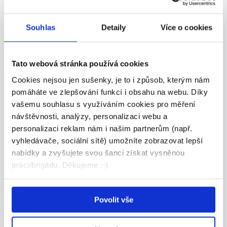
Dle domluvy
O.K. solution, s.r.o. • Brno
Souhlas
Detaily
Více o cookies
23.07.2026
Tato webová stránka používá cookies
VIP
Cookies nejsou jen sušenky, je to i způsob, kterým nám
pomáháte ve zlepšování funkcí i obsahu na webu. Díky
vašemu souhlasu s využíváním cookies pro měření
návštěvnosti, analýzy, personalizaci webu a
personalizaci reklam nám i našim partnerům (např.
Elektromontér | montážní projekty
vyhledávače, sociální sítě) umožníte zobrazovat lepší
ČR (A728)
nabídky a zvyšujete svou šanci získat vysněnou
Dle domluvy
práci/brigádu. Děkujeme :-)
O.K. solution, s.r.o. • Brno
22.07.2026
Povolit vše