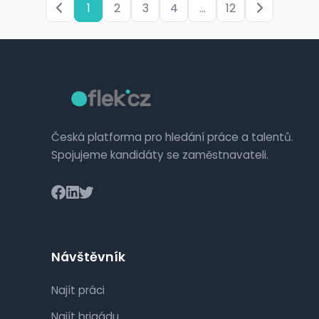
1
2
3
4
...
12
Česká platforma pro hledání práce a talentů.
Spojujeme kandidáty se zaměstnavateli.
Návštěvník
Najít práci
Najít brigádu