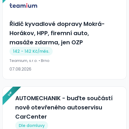
Řidič kyvadlové dopravy Mokrá-
Horákov, HPP, firemní auto,
masáže zdarma, jen OZP
142 - 142 Kč/
měs.
Teamium, s.r.o. • Brno
07.08.2026
VIP
AUTOMECHANIK - buďte součástí
nově otevřeného autoservisu
CarCenter
Dle domluvy