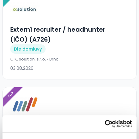
Externí recruiter / headhunter
(IČO) (A726)
Dle domluvy
O.K. solution, s.r.o. • Brno
03.08.2026
TOP
Obsluha CNC soustruhu | Pouze