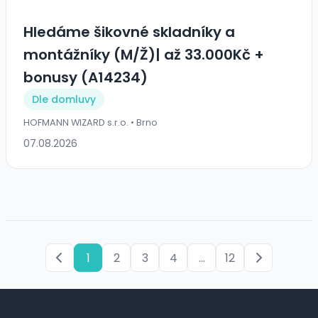
Hledáme šikovné skladníky a
montážníky (M/Ž)| až 33.000Kč +
bonusy (A14234)
Dle domluvy
HOFMANN WIZARD s.r.o. • Brno
07.08.2026
1
2
3
4
...
12