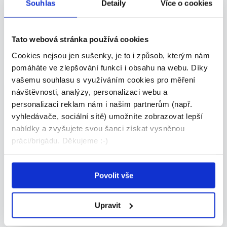
ranní/odpolední!
Souhlas
Detaily
Více o cookies
Dle domluvy
Manpower • Brno
Tato webová stránka používá cookies
09.08.2026
Cookies nejsou jen sušenky, je to i způsob, kterým nám
pomáháte ve zlepšování funkcí i obsahu na webu. Díky
vašemu souhlasu s využíváním cookies pro měření
TOP
návštěvnosti, analýzy, personalizaci webu a
personalizaci reklam nám i našim partnerům (např.
vyhledávače, sociální sítě) umožníte zobrazovat lepší
nabídky a zvyšujete svou šanci získat vysněnou
práci/brigádu. Děkujeme :-)
Brusič kovů | Ranní směna |
Nástup do kmene | Brno
Povolit vše
Dle domluvy
Manpower • Brno
Upravit
07.08.2026