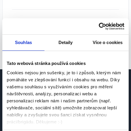
Tipy pro lepší výsledky:
• Zkuste zvolit více pozic
• Rozšiřte geografické vyhledávání
Souhlas
Detaily
Více o cookies
• Odstraňte některé filtry
Tato webová stránka používá cookies
Cookies nejsou jen sušenky, je to i způsob, kterým nám
pomáháte ve zlepšování funkcí i obsahu na webu. Díky
vašemu souhlasu s využíváním cookies pro měření
návštěvnosti, analýzy, personalizaci webu a
personalizaci reklam nám i našim partnerům (např.
vyhledávače, sociální sítě) umožníte zobrazovat lepší
Česká platforma pro hledání práce a talentů.
nabídky a zvyšujete svou šanci získat vysněnou
Spojujeme kandidáty se zaměstnavateli.
práci/brigádu. Děkujeme :-)