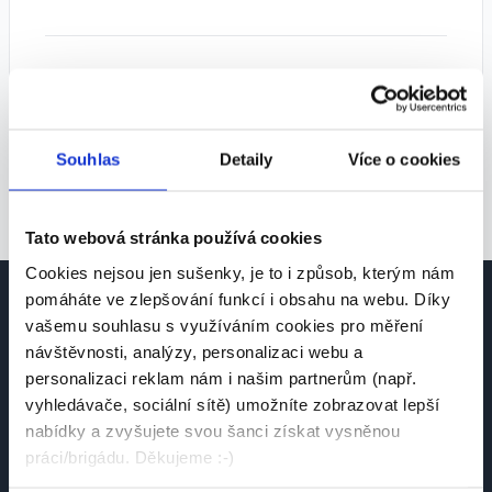
Tipy pro lepší výsledky:
• Zkuste zvolit více pozic
• Rozšiřte geografické vyhledávání
Souhlas
Detaily
Více o cookies
• Odstraňte některé filtry
Tato webová stránka používá cookies
Cookies nejsou jen sušenky, je to i způsob, kterým nám
pomáháte ve zlepšování funkcí i obsahu na webu. Díky
vašemu souhlasu s využíváním cookies pro měření
návštěvnosti, analýzy, personalizaci webu a
personalizaci reklam nám i našim partnerům (např.
vyhledávače, sociální sítě) umožníte zobrazovat lepší
Česká platforma pro hledání práce a talentů.
nabídky a zvyšujete svou šanci získat vysněnou
Spojujeme kandidáty se zaměstnavateli.
práci/brigádu. Děkujeme :-)