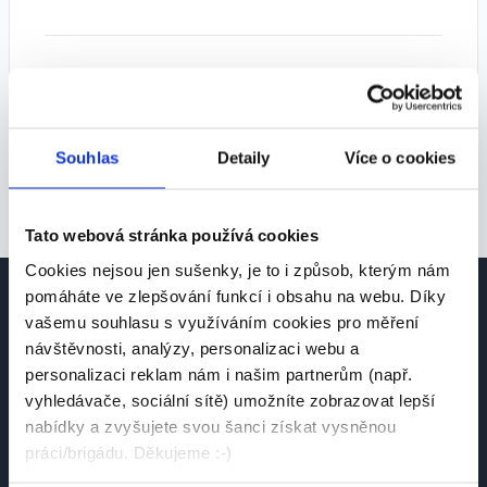
Tipy pro lepší výsledky:
• Zkuste zvolit více pozic
• Rozšiřte geografické vyhledávání
Souhlas
Detaily
Více o cookies
• Odstraňte některé filtry
Tato webová stránka používá cookies
Cookies nejsou jen sušenky, je to i způsob, kterým nám
pomáháte ve zlepšování funkcí i obsahu na webu. Díky
vašemu souhlasu s využíváním cookies pro měření
návštěvnosti, analýzy, personalizaci webu a
personalizaci reklam nám i našim partnerům (např.
vyhledávače, sociální sítě) umožníte zobrazovat lepší
Česká platforma pro hledání práce a talentů.
nabídky a zvyšujete svou šanci získat vysněnou
Spojujeme kandidáty se zaměstnavateli.
práci/brigádu. Děkujeme :-)