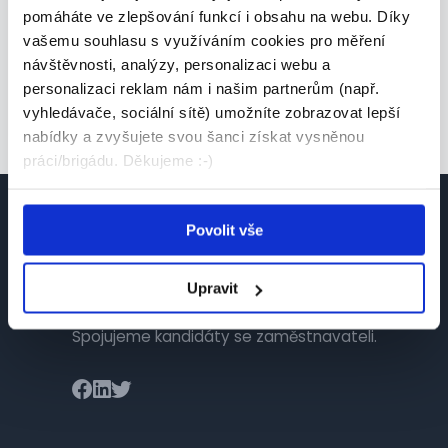
směna
pomáháte ve zlepšování funkcí i obsahu na webu. Díky
vašemu souhlasu s využíváním cookies pro měření
35 000 - 50 000 Kč/
měs.
návštěvnosti, analýzy, personalizaci webu a
Grafton Recruitment s.r.o. • Pelhřimov
personalizaci reklam nám i našim partnerům (např.
vyhledávače, sociální sítě) umožníte zobrazovat lepší
27.07.2026
nabídky a zvyšujete svou šanci získat vysněnou
práci/brigádu. Děkujeme :-)
Povolit vše
Upravit
Česká platforma pro hledání práce a talentů.
Spojujeme kandidáty se zaměstnavateli.