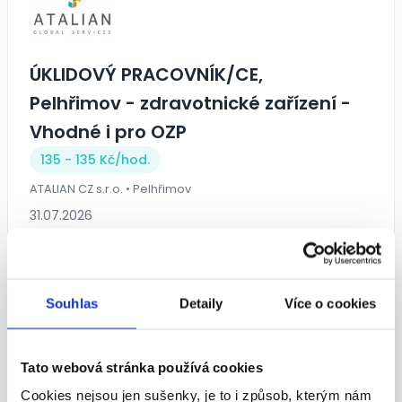
ÚKLIDOVÝ PRACOVNÍK/CE,
Pelhřimov - zdravotnické zařízení -
Vhodné i pro OZP
135 - 135 Kč/
hod.
ATALIAN CZ s.r.o. • Pelhřimov
31.07.2026
Souhlas
Detaily
Více o cookies
Tato webová stránka používá cookies
CNC frézař | až 50 000Kč | ranní
Cookies nejsou jen sušenky, je to i způsob, kterým nám