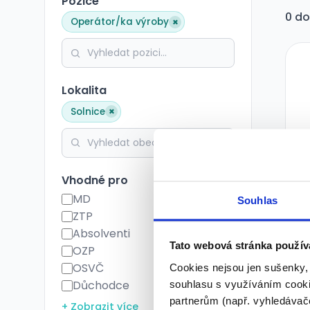
Pozice
0 do
×
Operátor/ka výroby
Lokalita
×
Solnice
Vhodné pro
MD
Souhlas
ZTP
Absolventi
Tato webová stránka použív
OZP
OSVČ
Cookies nejsou jen sušenky,
souhlasu s využíváním cooki
Důchodce
partnerům (např. vyhledávače
+ Zobrazit více