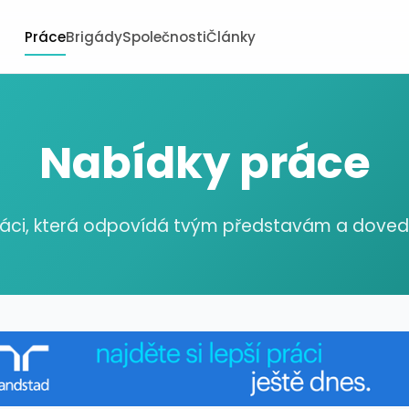
Práce
Brigády
Společnosti
Články
Nabídky práce
ráci, která odpovídá tvým představám a dov