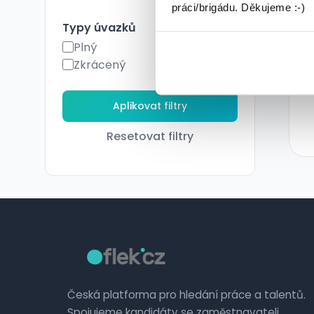
práci/brigádu. Děkujeme :-)
Typy úvazků
Plný
Zkrácený
Resetovat filtry
Česká platforma pro hledání práce a talentů.
Spojujeme kandidáty se zaměstnavateli.