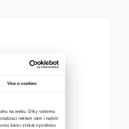
žádné inzeráty
Více o cookies
sme nenalezli žádné
try nebo použít jiná
.
bsahu na webu. Díky vašemu
onalizaci reklam nám i našim
try
 svou šanci získat vysněnou