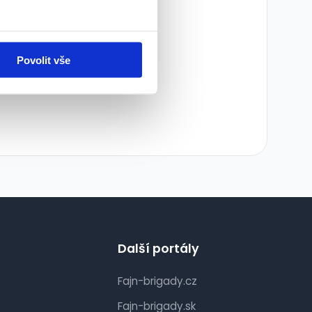
ledky:
Povolit vše
Další portály
Fajn-brigady.cz
Fajn-brigady.sk