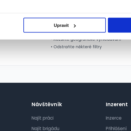
Tipy pro lepší výs
Upravit
• Zkuste zvolit více pozic
• Rozšiřte geografické vyhledávání
• Odstraňte některé filtry
Návštěvník
Inzerent
Najít práci
Inzerce
Najít brigádu
Přihlášení