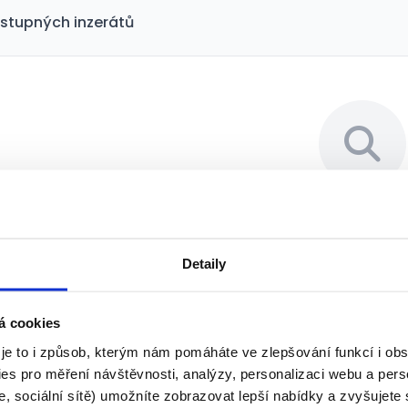
stupných inzerátů
Bohužel jsme nenašli 
Detaily
Pro vaše vyhledávací kritéria j
vhodné pozice. Zkuste upravit fil
klíčová slova
á cookies
 je to i způsob, kterým nám pomáháte ve zlepšování funkcí i o
es pro měření návštěvnosti, analýzy, personalizaci webu a pers
Resetovat fil
, sociální sítě) umožníte zobrazovat lepší nabídky a zvyšujete