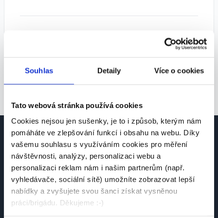
Tipy pro lepší výsledky:
• Zkuste zvolit více pozic
• Rozšiřte geografické vyhledávání
Souhlas
Detaily
Více o cookies
• Odstraňte některé filtry
Tato webová stránka používá cookies
Cookies nejsou jen sušenky, je to i způsob, kterým nám
pomáháte ve zlepšování funkcí i obsahu na webu. Díky
vašemu souhlasu s využíváním cookies pro měření
návštěvnosti, analýzy, personalizaci webu a
personalizaci reklam nám i našim partnerům (např.
vyhledávače, sociální sítě) umožníte zobrazovat lepší
Česká platforma pro hledání práce a talentů.
nabídky a zvyšujete svou šanci získat vysněnou
Spojujeme kandidáty se zaměstnavateli.
práci/brigádu. Děkujeme :-)