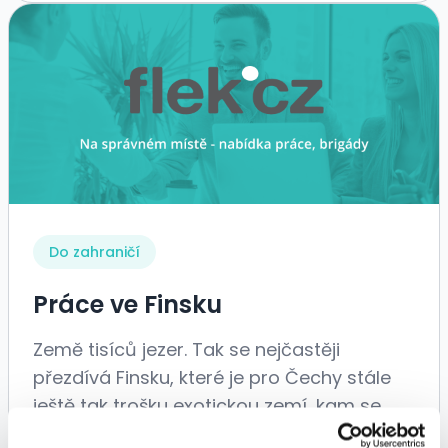
Do zahraničí
Práce ve Finsku
Země tisíců jezer. Tak se nejčastěji
přezdívá Finsku, které je pro Čechy stále
ještě tak trošku exotickou zemí, kam se
příliš často za prací...