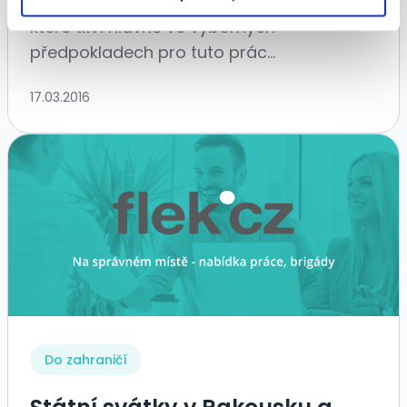
od útlého dětství. Ne každý má to štěstí,
které tkví hlavně ve výborných
předpokladech pro tuto prác...
17.03.2016
Do zahraničí