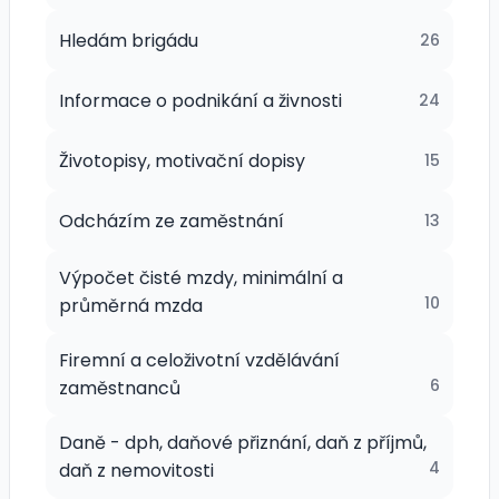
Hledám brigádu
26
Informace o podnikání a živnosti
24
Životopisy, motivační dopisy
15
Odcházím ze zaměstnání
13
Výpočet čisté mzdy, minimální a
10
průměrná mzda
Firemní a celoživotní vzdělávání
6
zaměstnanců
Daně - dph, daňové přiznání, daň z příjmů,
4
daň z nemovitosti