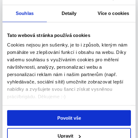
31.03.2016
Souhlas
Detaily
Více o cookies
Tato webová stránka používá cookies
Cookies nejsou jen sušenky, je to i způsob, kterým nám
pomáháte ve zlepšování funkcí i obsahu na webu. Díky
vašemu souhlasu s využíváním cookies pro měření
návštěvnosti, analýzy, personalizaci webu a
personalizaci reklam nám i našim partnerům (např.
vyhledávače, sociální sítě) umožníte zobrazovat lepší
nabídky a zvyšujete svou šanci získat vysněnou
práci/brigádu. Děkujeme :-)
Do zahraničí
Jak se stát letuškou
Povolit vše
Stát se letuškou je snem mnoha dívek už
Upravit