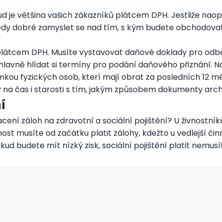
je většina vašich zákazníků plátcem DPH. Jestliže naopak
tedy dobré zamyslet se nad tím, s kým budete obchodovat
 plátcem DPH. Musíte vystavovat daňové doklady pro odbě
hlavně hlídat si termíny pro podání daňového přiznání. No
mkou fyzických osob, kterí mají obrat za posledních 12 mě
ky na čas i starosti s tím, jakým způsobem dokumenty arch
í
acení záloh na zdravotní a sociální pojištění? U živnostník
nost musíte od začátku platit zálohy, kdežto u vedlejší činn
ud budete mít nízký zisk, sociální pojištění platit nemu