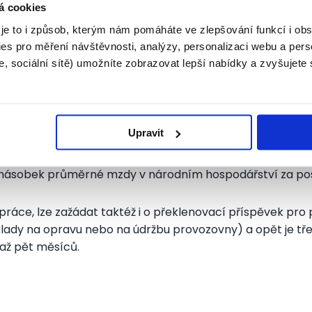
á cookies
jsou zvýhodněné úvěry od Českomoravské záruční a rozvoj
 je to i způsob, kterým nám pomáháte ve zlepšování funkcí i o
šinovou účastí státu a poskytuje pomocí vládou schvá
es pro měření návštěvnosti, analýzy, personalizaci webu a pers
rů.
, sociální sítě) umožníte zobrazovat lepší nabídky a zvyšujete
níze využijete, bezúčelné úvěry ČMZRB neposkytuje. Samo
získat záruku, aby pro vás bylo snažší získat komerční p
adu práce, a to v případě, že jste jako budoucí podnikatel
Upravit
ení společensky účelného pracovního místa. K této žádosti 
vdu využít ke zřízení pracovního místa, toto je následně t
inásobek průměrné mzdy v národním hospodářství za posl
áce, lze zažádat taktéž i o překlenovací příspěvek pro p
ady na opravu nebo na údržbu provozovny) a opět je třeb
až pět měsíců.