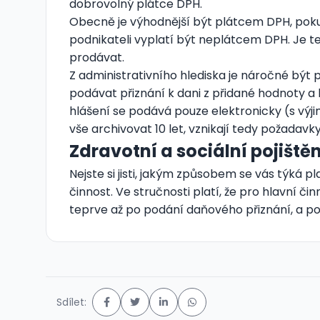
dobrovolný plátce DPH.
Obecně je výhodnější být plátcem DPH, pokud 
podnikateli vyplatí být neplátcem DPH. Je 
prodávat.
Z administrativního hlediska je náročné být
podávat přiznání k dani z přidané hodnoty a 
hlášení se podává pouze elektronicky (s výji
vše archivovat 10 let, vznikají tedy požadav
Zdravotní a sociální pojištěn
Nejste si jisti, jakým způsobem se vás týká pl
činnost. Ve stručnosti platí, že pro hlavní čin
teprve až po podání daňového přiznání, a pok
Sdílet: