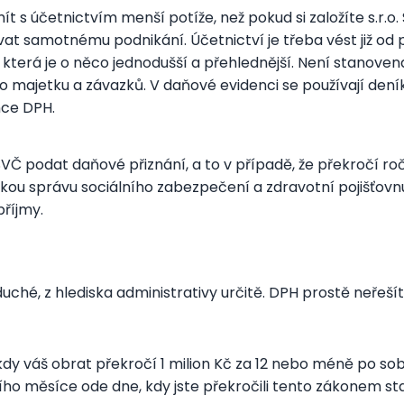
 mít s účetnictvím menší potíže, než pokud si založíte s.r.
vat samotnému podnikání. Účetnictví je třeba vést již od 
terá je o něco jednodušší a přehlednější. Není stanovena j
 majetku a závazků. V daňové evidenci se používají deník
nce DPH.
 podat daňové přiznání, a to v případě, že překročí roční 
kou správu sociálního zabezpečení a zdravotní pojišťovnu
příjmy.
é, z hlediska administrativy určitě. DPH prostě neřešít
 kdy váš obrat překročí 1 milion Kč za 12 nebo méně po s
ho měsíce ode dne, kdy jste překročili tento zákonem sta