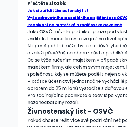
Přečtěte si také:
Jak si zařídit živnostenský list
Výše zdravotního a sociálního pojištění pro OSV
Podnikání na mateřské a rodičovské dovolené
Jako OSVČ můžete podnikat pouze pod vlastn
zviditelnit jméno firmy a své jméno držet spíše
Na první pohled může být s.r.o. důvěryhodnějš
a záleží převážně na oboru vašeho podnikání. Z
Co se týče ručením majetkem v případě zkrach
majetkem firmy, ale celým svým majetkem. Nij
společnost, kdy se můžete podělit nejen o v
V otázce účetnictví jednoznačně vychází lépe
obratem do 25 milionů vystačíte s daňovou e
Pro začínajícího podnikatele tedy lépe vychází
nezanedbatelný rozdíl.
Živnostenský list - OSVČ
Pokud chcete řešit více své podnikání než p