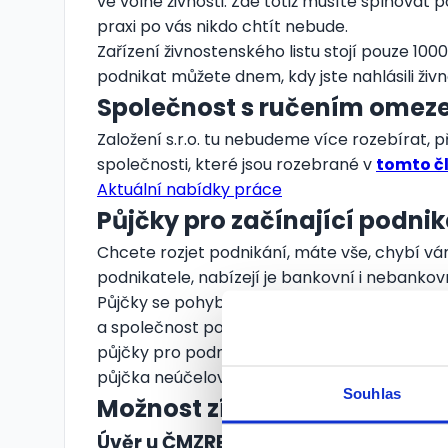
ve volné živnosti. Zde totiž musíte splňovat
praxi po vás nikdo chtít nebude.
Zařízení živnostenského listu stojí pouze 100
podnikat můžete dnem, kdy jste nahlásili živ
Společnost s ručením ome
Založení s.r.o. tu nebudeme více rozebírat, 
společnosti, které jsou rozebrané v
tomto č
Aktuální nabídky práce
Půjčky pro začínající podnik
Chcete rozjet podnikání, máte vše, chybí vá
podnikatele, nabízejí je bankovní i nebankovn
Půjčky se pohybují v rozmezí desetitisíců až
a společnost po vás určitě bude chtít rozpra
půjčky pro podnikatele se řadí například kon
půjčka neúčelová.
Souhlas
Možnost získání státní podp
Úvěr u ČMZRB