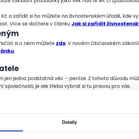
 pouze základní požadavky jako věk nad 18 let či způsobil
0 Kč a zařídit si ho můžete na živnostenském úřadě, kde vy
nost. Více se dočtete v článku
Jak si zařídit živnostenský
zeným
přečíst si o něm můžete
zde
. V novém Občanském zákoníku 
lánku
.
atele
m jen jedna podstatná věc – peníze. Z tohoto důvodu může
í společnosti, je ale třeba vybrat si tu pravou pro vás.
 milionů, je tedy snadné najít dostačující půjčku. Za tu b
covaný podnikatelský záměr s dodaným plánem, to aby se uji
tokorentní úvěr nebo kreditní karta s úvěrovým limitem. 
Detaily
ory