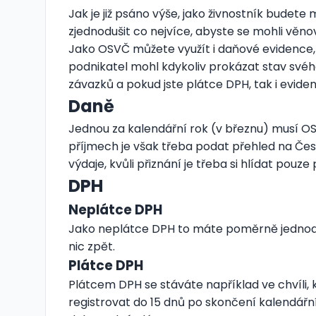
Jak je již psáno výše, jako živnostník budete
zjednodušit co nejvíce, abyste se mohli věno
Jako OSVČ můžete využít i daňové evidence, k
podnikatel mohl kdykoliv prokázat stav svého
závazků a pokud jste plátce DPH, tak i evide
Daně
Jednou za kalendářní rok (v březnu) musí OSVČ
příjmech je však třeba podat přehled na Čes
výdaje, kvůli přiznání je třeba si hlídat pouze 
DPH
Neplátce DPH
Jako neplátce DPH to máte poměrně jednoduch
nic zpět.
Plátce DPH
Plátcem DPH se stáváte například ve chvíli,
registrovat do 15 dnů po skončení kalendářní