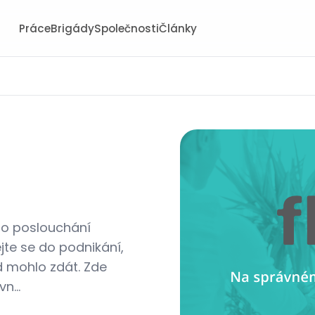
Práce
Brigády
Společnosti
Články
sto poslouchání
te se do podnikání,
ed mohlo zdát. Zde
n...