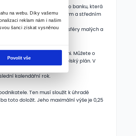
ové banky (dále ČMZRB). Jde o banku, která
bsahu na webu. Díky vašemu
lených programů podporu malým a středním
onalizaci reklam nám i našim
 svou šanci získat vysněnou
zřejmě musíte také spadat do sféry malých a
ůjčku.
 na úřadu práce zaregistrováni. Můžete o
Povolit vše
je třeba přiložit i podnikatelský plán. V
řeba doložit.
ední kalendářní rok.
odnikatele. Ten musí sloužit k úhradě
a toto doložit. Jeho maximální výše je 0,25