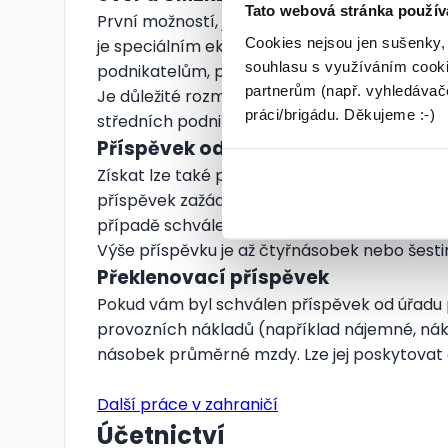
Tato webová stránka použív
První možností, jak získat státní podporu, 
Cookies nejsou jen sušenky,
je speciálním ekonomickým subjektem s vět
souhlasu s využíváním cooki
podnikatelům, právě pomocí výhodných úvě
partnerům (např. vyhledávače
Je důležité rozmyslet si, k jakému účelu pe
práci/brigádu. Děkujeme :-)
středních podnikatelů. U ČMZRB můžete také 
Příspěvek od úřadu práce
Získat lze také příspěvek na podnikání od úř
příspěvek zažádat, pokud bude sloužit ke zříz
případě schválení příspěvků je nutné jej opra
Výše příspěvku je až čtyřnásobek nebo šest
Překlenovací příspěvek
Pokud vám byl schválen příspěvek od úřadu pr
provozních nákladů (například nájemné, nákl
násobek průměrné mzdy. Lze jej poskytovat 
Další práce v zahraničí
Účetnictví