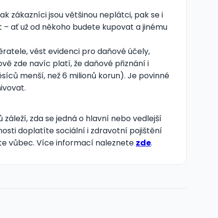
 zákazníci jsou většinou neplátci, pak se i
 – ať už od někoho budete kupovat a jinému
ratele, vést evidenci pro daňové účely,
vě zde navíc platí, že daňové přiznání i
síců menší, než 6 milionů korun). Je povinné
ivovat.
ů záleží, zda se jedná o hlavní nebo vedlejší
osti doplatíte sociální i zdravotní pojištění
síte vůbec. Více informací naleznete
zde
.