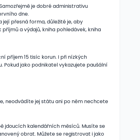
o. Samozřejmě je dobré administrativu
prvního dne.
ejí přesná forma, důležité je, aby
 příjmů a výdajů, kniha pohledávek, kniha
příjem 15 tisíc korun. I při nízkých
. Pokud jako podnikatel vykazujete paušální
e, neodvádíte jej státu ani po něm nechcete
obě jdoucích kalendářních měsíců. Musíte se
novený obrat. Můžete se registrovat i jako