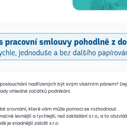
 poslouchání nadřízených být svým vlastním pánem? Dejte 
rady ohledně začátků podnikání.
udělat srovnání, které vám může pomoci se rozhodnout.
čně levnější a rychlejší, než zakládání s.r.o., a to obzvlášt
je snadnější založit s.r.o.