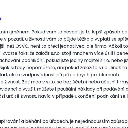
Č
ím jménem. Pokud vám to nevadí, je to lepší způsob podn
 v pozadí, u živnosti vám to půjde těžko a vyplatí se spíše 
í, než OSVČ, není to přeci jednotlivec, ale firma. Ačkoli 
važte fakt, že založit s.r.o. stojí mnohem více úsilí i peně
ování podnikání, pokud jste jediný majitel s.r.o. nebo js
ak si tedy nepomůžete, ani pokud založíte s.r.o. Jinak to
klad, ale i o zodpovědnost při případných problémech.
 živnost. Zatímco v s.r.o. se bez účetní nebo účetní firmy
videncí a využít můžete i paušální náklady při podávání 
 určitě živnost. Navíc v případě ukončení podnikání se lépe
apírování a běhání po úřadech, je nejjednodušším způsobem