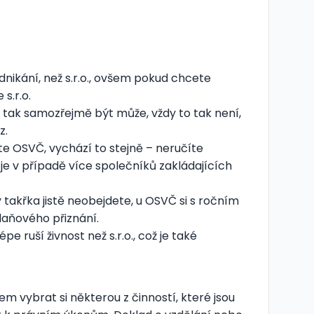
ikání, než s.r.o., ovšem pokud chcete
s.r.o.
to tak samozřejmě být může, vždy to tak není,
z.
te OSVČ, vychází to stejně – neručíte
 je v případě více společníků zakládajících
 takřka jistě neobejdete, u OSVČ si s ročním
daňového přiznání.
 ruší živnost než s.r.o., což je také
 vybrat si některou z činností, které jsou