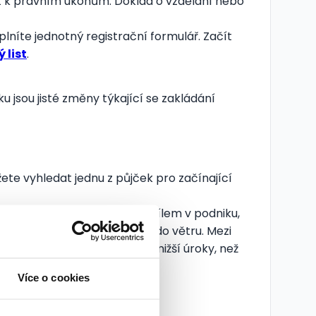
ost k právním úkonům. Doklad o vzdělání nebo
plníte jednotný registrační formulář. Začít
 list
.
jsou jisté změny týkající se zakládání
te vyhledat jednu z půjček pro začínající
udete ručit majetkem nebo podílem v podniku,
stili, že nepůjčují jen tak do větru. Mezi
Účelová půjčka má většinou nižší úroky, než
Více o cookies